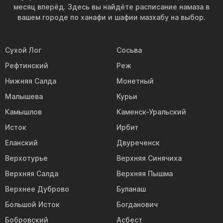
месяц вперёд. Здесь вы найдёте расписание намаза в
вашем городе по ханафи и шафии мазхабу на выбор.
Сухой Лог
Сосьва
Рефтинский
Реж
Нижняя Салда
Монетный
Малышева
Курьи
Камышлов
Каменск-Уральский
Исток
Ирбит
Еланский
Двуреченск
Верхотурье
Верхняя Синячиха
Верхняя Салда
Верхняя Пышма
Верхнее Дуброво
Буланаш
Большой Исток
Богданович
Бобровский
Асбест