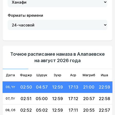
Форматы времени
02:45
04:47
13:00
17:18
21:11
23:05
01, Сб
02:46
04:49
13:00
17:17
21:09
23:04
02, Вс
02:47
04:51
12:59
17:16
21:07
23:03
03, Пн
Точное расписание намаза в Алапаевске
на август 2026 года
02:48
04:53
12:59
17:15
21:04
23:02
04, Вт
Дата
Фаджр
02:49
04:55
Шурук
12:59
Зухр
17:14
Аср
Магриб
21:02
23:00
Иша
05, Ср
02:50
04:57
12:59
17:13
21:00
22:59
06, Чт
02:51
05:00
12:59
17:12
20:57
22:58
07, Пт
02:52
05:02
12:59
17:11
20:55
22:57
08, Сб