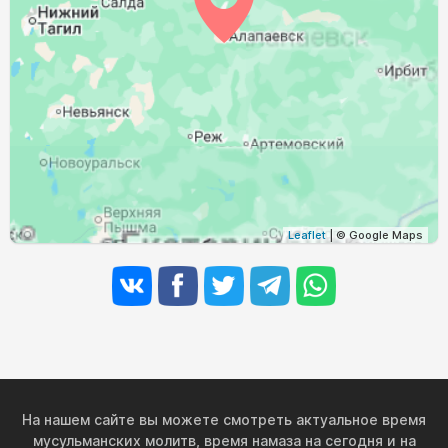
03:26
05:47
12:54
16:41
20:01
22:09
29, Сб
03:30
05:49
12:54
16:40
19:58
22:05
30, Вс
03:33
05:51
12:54
16:38
19:55
22:01
31, Пн
Leaflet
| © Google Maps
На нашем сайте вы можете смотреть актуальное время
мусульманских молитв, время намаза на сегодня и на