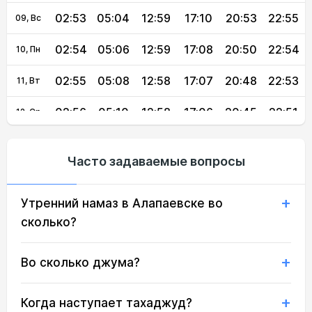
02:53
05:04
12:59
17:10
20:53
22:55
09, Вс
02:54
05:06
12:59
17:08
20:50
22:54
10, Пн
02:55
05:08
12:58
17:07
20:48
22:53
11, Вт
02:56
05:10
12:58
17:06
20:45
22:51
12, Ср
02:56
05:12
12:58
17:05
20:43
22:50
13, Чт
Часто задаваемые вопросы
02:57
05:14
12:58
17:03
20:40
22:49
14, Пт
Утренний намаз в Алапаевске во
02:58
05:17
12:58
17:02
20:38
22:47
15, Сб
сколько?
02:59
05:19
12:58
17:01
20:35
22:46
16, Вс
Во сколько джума?
03:00
05:21
12:57
16:59
20:33
22:45
17, Пн
03:01
05:23
12:57
16:58
20:30
22:43
18, Вт
Когда наступает тахаджуд?