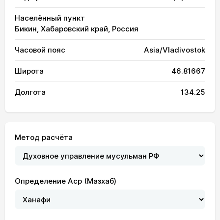
Населённый пункт
Бикин, Хабаровский край, Россия
Часовой пояс
Asia/Vladivostok
Широта
46.81667
Долгота
134.25
Метод расчёта
Определение Аср (Мазхаб)
03:47
05:42
13:09
17:13
20:36
22:21
01, Сб