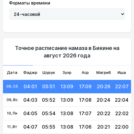
Форматы времени
03:49
05:44
13:09
17:12
20:34
22:19
02, Вс
03:51
05:45
13:09
17:12
20:33
22:17
03, Пн
03:53
05:46
13:09
17:11
20:32
22:15
04, Вт
03:55
05:47
13:09
17:11
20:30
22:13
05, Ср
Точное расписание намаза в Бикине на
август 2026 года
03:57
05:49
13:09
17:10
20:29
22:11
06, Чт
Дата
Фаджр
03:59
05:50
Шурук
13:09
Зухр
17:09
Аср
Магриб
20:27
22:09
Иша
07, Пт
04:01
05:51
13:09
17:09
20:26
22:07
08, Сб
04:03
05:52
13:09
17:08
20:24
22:04
09, Вс
04:05
05:54
13:08
17:07
20:22
22:02
10, Пн
04:07
05:55
13:08
17:06
20:21
22:00
11, Вт