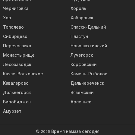
Черниговка
Хороль
Хор
Хабаровск
Тополево
Спасск-Дальний
Сибирцево
Пластун
Переяславка
Новошахтинский
Монастырище
Лучегорск
Лесозаводск
Корфовский
Князе-Волконское
Камень-Рыболов
Кавалерово
Дальнереченск
Дальнегорск
Вяземский
Биробиджан
Арсеньев
Амурзет
©
Время намаза сегодня
2026