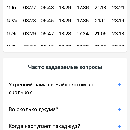
03:27
05:43
13:29
17:36
21:13
23:21
11, Вт
03:28
05:45
13:29
17:35
21:11
23:19
12, Ср
03:29
05:47
13:28
17:34
21:09
23:18
13, Чт
03:30
05:49
13:28
17:33
21:06
23:17
14, Пт
03:31
05:51
13:28
17:32
21:04
23:16
15, Сб
Часто задаваемые вопросы
03:31
05:53
13:28
17:30
21:01
23:14
16, Вс
Утренний намаз в Чайковском во
03:32
05:55
13:28
17:29
20:59
23:13
17, Пн
сколько?
03:33
05:57
13:27
17:28
20:56
23:12
18, Вт
Во сколько джума?
03:34
05:59
13:27
17:26
20:54
23:10
19, Ср
03:35
06:01
13:27
17:25
20:51
23:06
20, Чт
Когда наступает тахаджуд?