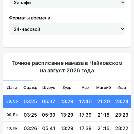
03:19
05:23
13:30
17:47
21:36
23:32
01, Сб
Форматы времени
03:19
05:25
13:30
17:46
21:33
23:31
02, Вс
03:20
05:27
13:30
17:45
21:31
23:30
03, Пн
03:21
05:29
13:30
17:44
21:29
23:29
04, Вт
03:22
05:31
13:30
17:43
21:27
23:28
05, Ср
Точное расписание намаза в Чайковском
на август 2026 года
03:23
05:33
13:29
17:42
21:25
23:27
06, Чт
Дата
Фаджр
03:24
05:35
Шурук
13:29
Зухр
17:41
Аср
Магриб
21:22
23:26
Иша
07, Пт
03:25
05:37
13:29
17:40
21:20
23:24
08, Сб
03:25
05:39
13:29
17:39
21:18
23:23
09, Вс
03:26
05:41
13:29
17:38
21:16
23:22
10, Пн