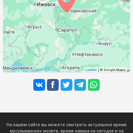
04:12
06:24
13:24
17:08
20:23
22:23
31, Пн
Leaflet
| © Google Maps
На нашем сайте вы можете смотреть актуальное время
мусульманских молитв, время намаза на сегодня и на