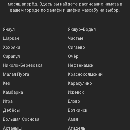
месяц вперёд. Здесь вы найдёте расписание намаза в
вашем городе по ханафи и шафии мазхабу на выбор.
Янаул
Якшур-Бодья
Шаркан
Частые
Хохряки
Сигаево
Сарапул
Очёр
Николо-Берёзовка
Нефтекамск
Малая Пурга
Краснохолмский
Кез
Каракулино
Камбарка
Ижевск
Игра
Елово
Дебёсы
Воткинск
Большая Соснова
Амзя
Актаныш
Агидель