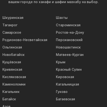
вашем городе по ханафи и шафии мазхабу на выбор.
Шкуринская
Шахты
Таганрог
Староминская
Самарское
Ростов-на-Дону
Родионово-Несветайская
Персиановский
Ольгинская
Новошахтинск
Новобатайск
Матвеев-Курган
Кущёвская
Крым
Кривянская
Красный Сулин
Кисляковская
Кировская
Каменоломни
Кагальницкая
Кагальник
Гуково
Батайск
Багаевская
Азов