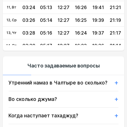
03:24
05:13
12:27
16:26
19:41
21:21
11, Вт
03:26
05:14
12:27
16:25
19:39
21:19
12, Ср
03:28
05:16
12:27
16:24
19:37
21:17
13, Чт
03:30
05:17
12:27
16:23
19:36
21:14
14, Пт
03:32
05:18
12:27
16:22
19:34
21:12
15, Сб
Часто задаваемые вопросы
03:34
05:20
12:26
16:22
19:32
21:10
16, Вс
Утренний намаз в Чалтыре во сколько?
03:36
05:21
12:26
16:21
19:30
21:07
17, Пн
03:38
05:22
12:26
16:20
19:29
21:05
18, Вт
Во сколько джума?
03:40
05:24
12:26
16:19
19:27
21:03
19, Ср
Когда наступает тахаджуд?
03:42
05:25
12:25
16:18
19:25
21:01
20, Чт