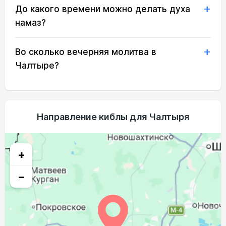
До какого времени можно делать духа
03:43
05:26
12:25
16:17
19:23
20:58
21, Пт
намаз?
03:45
05:28
12:25
16:16
19:22
20:56
22, Сб
Во сколько вечерняя молитва в
03:47
05:29
12:25
16:15
19:20
20:54
23, Вс
Чалтыре?
03:49
05:30
12:24
16:14
19:18
20:51
24, Пн
03:51
05:31
12:24
16:13
19:16
20:49
25, Вт
Направление киблы для Чалтыря
03:53
05:33
12:24
16:12
19:14
20:47
26, Ср
03:55
05:34
12:24
16:11
19:12
20:44
27, Чт
+
03:56
05:35
12:23
16:09
19:10
20:42
28, Пт
−
03:58
05:37
12:23
16:08
19:08
20:40
29, Сб
04:00
05:38
12:23
16:07
19:06
20:37
30, Вс