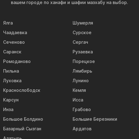
вашем городе по ханафи и шафии мазхабу на выбор.
Ялга
Шумерля
Чаадаевка
Сурское
Сеченово
Сергач
Саранск
Рузаевка
Ромоданово
Порецкое
Пильна
Лямбирь
Луховка
Лунино
Краснослободск
Кемля
Карсун
Исса
Инза
Грабово
Большое Болдино
Большие Березники
Базарный Сызган
Ардатов
Алатырь