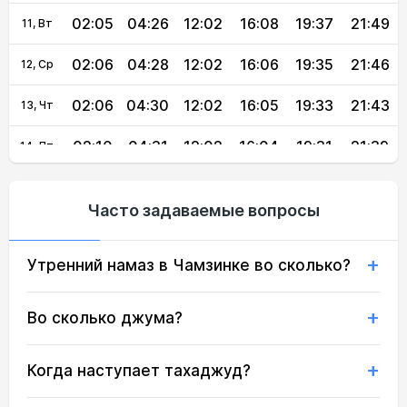
02:05
04:26
12:02
16:08
19:37
21:49
11, Вт
02:06
04:28
12:02
16:06
19:35
21:46
12, Ср
02:06
04:30
12:02
16:05
19:33
21:43
13, Чт
02:10
04:31
12:02
16:04
19:31
21:39
14, Пт
02:13
04:33
12:01
16:03
19:29
21:35
15, Сб
Часто задаваемые вопросы
02:17
04:35
12:01
16:02
19:26
21:32
16, Вс
Утренний намаз в Чамзинке во сколько?
02:20
04:37
12:01
16:01
19:24
21:28
17, Пн
02:24
04:39
12:01
16:00
19:22
21:25
18, Вт
Во сколько джума?
02:27
04:40
12:01
15:58
19:20
21:21
19, Ср
Когда наступает тахаджуд?
02:30
04:42
12:00
15:57
19:17
21:18
20, Чт