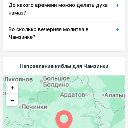
До какого времени можно делать духа
02:33
04:44
12:00
15:56
19:15
21:15
21, Пт
намаз?
02:36
04:46
12:00
15:54
19:13
21:11
22, Сб
Во сколько вечерняя молитва в
02:39
04:48
12:00
15:53
19:10
21:08
23, Вс
Чамзинке?
02:42
04:49
11:59
15:52
19:08
21:05
24, Пн
02:45
04:51
11:59
15:50
19:06
21:01
25, Вт
Направление киблы для Чамзинки
02:48
04:53
11:59
15:49
19:03
20:58
26, Ср
02:51
04:55
11:58
15:48
19:01
20:55
27, Чт
+
02:54
04:57
11:58
15:46
18:58
20:51
28, Пт
−
02:57
04:59
11:58
15:45
18:56
20:48
29, Сб
02:59
05:00
11:58
15:43
18:54
20:45
30, Вс