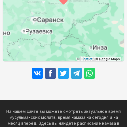
03:02
05:02
11:57
15:42
18:51
20:42
31, Пн
Leaflet
| © Google Maps
На нашем сайте вы можете смотреть актуальное время
мусульманских молитв, время намаза на сегодня и на
месяц вперёд. Здесь вы найдёте расписание намаза в