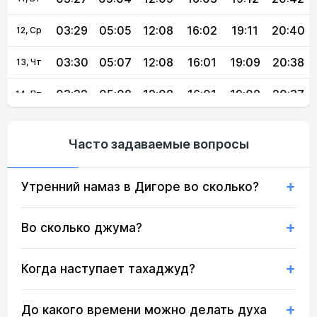
03:29
05:05
12:08
16:02
19:11
20:40
12, Ср
03:30
05:07
12:08
16:01
19:09
20:38
13, Чт
03:32
05:08
12:08
16:01
19:08
20:37
14, Пт
03:33
05:09
12:08
16:00
19:06
20:35
15, Сб
Часто задаваемые вопросы
03:35
05:10
12:08
15:59
19:05
20:33
16, Вс
Утренний намаз в Дигоре во сколько?
03:36
05:11
12:08
15:59
19:03
20:31
17, Пн
03:38
05:12
12:07
15:58
19:02
20:29
18, Вт
Во сколько джума?
03:39
05:13
12:07
15:57
19:00
20:27
19, Ср
Когда наступает тахаджуд?
03:41
05:14
12:07
15:56
18:59
20:25
20, Чт
До какого времени можно делать духа
21, Пт