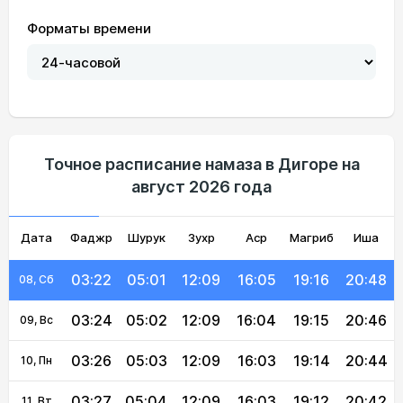
Форматы времени
03:13
04:55
12:10
16:08
19:24
20:58
02, Вс
03:14
04:56
12:10
16:07
19:23
20:56
03, Пн
03:16
04:57
12:10
16:07
19:22
20:55
04, Вт
03:18
04:58
12:09
16:06
19:20
20:53
05, Ср
Точное расписание намаза в Дигоре на
август 2026 года
03:19
04:59
12:09
16:06
19:19
20:51
06, Чт
Дата
Фаджр
03:21
05:00
Шурук
12:09
Зухр
16:05
Аср
Магриб
19:18
20:49
Иша
07, Пт
03:22
05:01
12:09
16:05
19:16
20:48
08, Сб
03:24
05:02
12:09
16:04
19:15
20:46
09, Вс
03:26
05:03
12:09
16:03
19:14
20:44
10, Пн
03:27
05:04
12:09
16:03
19:12
20:42
11, Вт