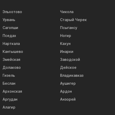
Эльхотово
Чикола
Урвань
Старый Черек
Сагопши
Псыгансу
Пседах
Ногир
Нарткала
Кахун
Кантышево
Инарки
Змейская
Заводской
Долаково
Дейское
Гизель
Владикавказ
Беслан
Аушигер
Архонская
Ардон
Аргудан
Анзорей
Алагир