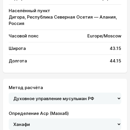
Населённый пункт
Дигора, Республика Северная Осетия — Алания,
Россия
Часовой пояс
Europe/Moscow
Широта
43.15
Долгота
44.15
Метод расчёта
Определение Аср (Мазхаб)
03:11
04:54
12:10
16:08
19:25
21:00
01, Сб