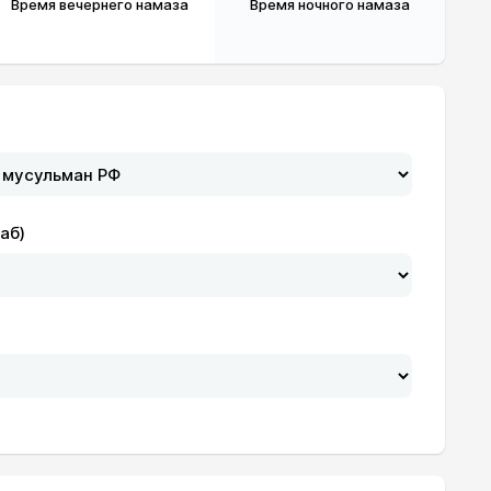
Время вечернего намаза
Время ночного намаза
19:36
21:19
19:35
21:17
аб)
19:34
21:15
19:32
21:13
19:31
21:11
19:29
21:09
19:28
21:07