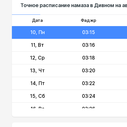
Точное расписание намаза в Дивном на а
08, Сб
03:11
09, Вс
03:13
Дата
Фаджр
10, Пн
03:15
11, Вт
03:16
12, Ср
03:18
13, Чт
03:20
14, Пт
03:22
15, Сб
03:24
16, Вс
03:26
17, Пн
03:27