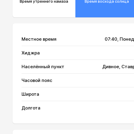
Время утреннего намаза
Время восхода солнца
Местное время
07:40
, Понед
01, Сб
02:58
Хиджра
02, Вс
03:00
Населённый пункт
Дивное, Став
03, Пн
03:01
Часовой пояс
04, Вт
03:03
Широта
05, Ср
03:05
Долгота
06, Чт
03:07
07, Пт
03:09