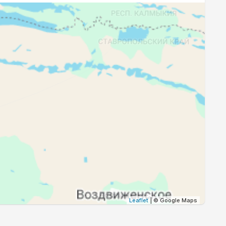
18:53
20:22
18:51
20:19
18:49
20:17
18:47
20:15
Leaflet
| © Google Maps