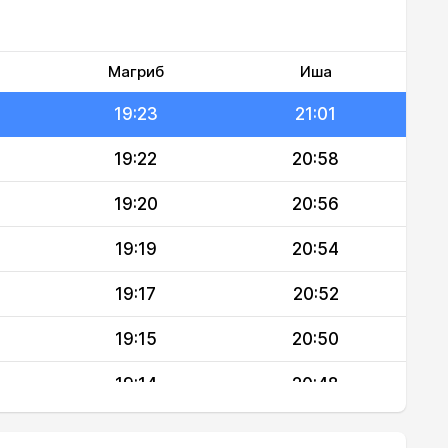
19:26
21:05
19:25
21:03
Магриб
Иша
19:23
21:01
19:22
20:58
19:20
20:56
19:19
20:54
19:17
20:52
19:15
20:50
19:14
20:48
19:12
20:46