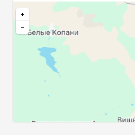
28, Пт
03:46
+
29, Сб
03:48
−
30, Вс
03:50
31, Пн
03:51