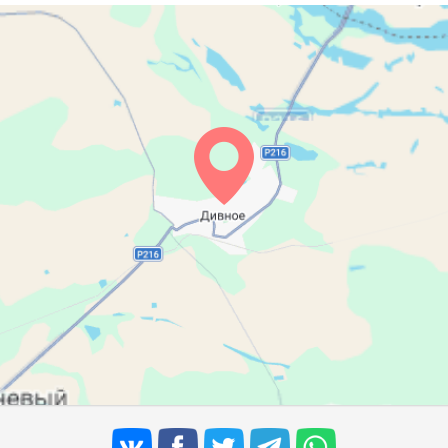
05:22
12:08
15:54
05:23
12:08
15:52
05:25
12:07
15:51
05:26
12:07
15:50