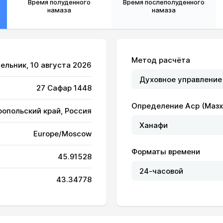
Время полуденного
Время послеполуденного
намаза
намаза
Метод расчёта
ельник, 10 августа 2026
04:49
12:13
16:15
27 Сафар 1448
04:50
12:13
16:15
Определение Аср (Мазх
ропольский край, Россия
04:51
12:13
16:14
Europe/Moscow
04:53
12:13
16:14
Форматы времени
45.91528
04:54
12:13
16:13
43.34778
04:55
12:13
16:12
04:56
12:12
16:12