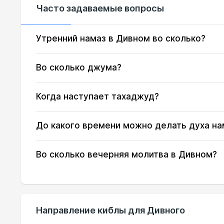
Часто задаваемые вопросы
18, Вт
03:29
19, Ср
03:31
Утренний намаз в Дивном во сколько?
20, Чт
03:33
Во сколько джума?
21, Пт
03:34
Когда наступает тахаджуд?
22, Сб
03:36
До какого времени можно делать духа на
23, Вс
03:38
24, Пн
03:40
Во сколько вечерняя молитва в Дивном?
25, Вт
03:41
26, Ср
03:43
Направление киблы для Дивного
27, Чт
03:45