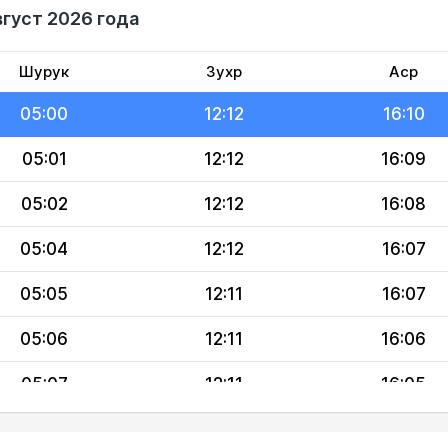
вгуст 2026 года
04:57
12:12
16:11
04:59
12:12
16:10
Шурук
Зухр
Аср
05:00
12:12
16:10
05:01
12:12
16:09
05:02
12:12
16:08
05:04
12:12
16:07
05:05
12:11
16:07
05:06
12:11
16:06
05:07
12:11
16:05
05:09
12:11
16:04