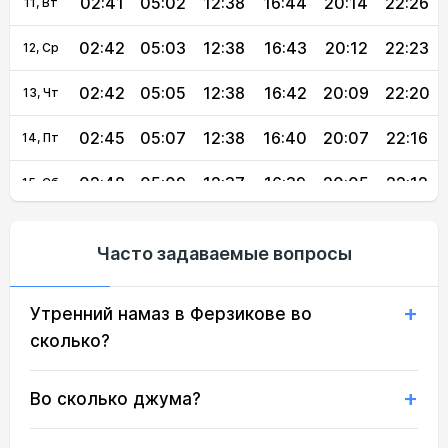
02:41
05:02
12:38
16:44
20:14
22:26
11, Вт
02:42
05:03
12:38
16:43
20:12
22:23
12, Ср
02:42
05:05
12:38
16:42
20:09
22:20
13, Чт
02:45
05:07
12:38
16:40
20:07
22:16
14, Пт
02:48
05:09
12:37
16:39
20:05
22:12
15, Сб
02:52
05:11
12:37
16:38
20:03
22:09
16, Вс
Часто задаваемые вопросы
02:55
05:13
12:37
16:37
20:01
22:05
17, Пн
Утренний намаз в Ферзикове во
02:59
05:14
12:37
16:36
19:58
22:02
18, Вт
сколько?
03:02
05:16
12:37
16:34
19:56
21:58
19, Ср
Во сколько джума?
03:05
05:18
12:36
16:33
19:54
21:55
20, Чт