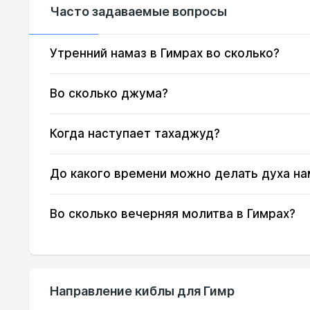
Часто задаваемые вопросы
17, Пн
03:27
18, Вт
03:29
Утренний намаз в Гимрах во сколько?
19, Ср
03:30
Во сколько джума?
20, Чт
03:32
Когда наступает тахаджуд?
21, Пт
03:33
До какого времени можно делать духа на
22, Сб
03:35
23, Вс
03:36
Во сколько вечерняя молитва в Гимрах?
24, Пн
03:38
25, Вт
03:39
Направление киблы для Гимр
26, Ср
03:40