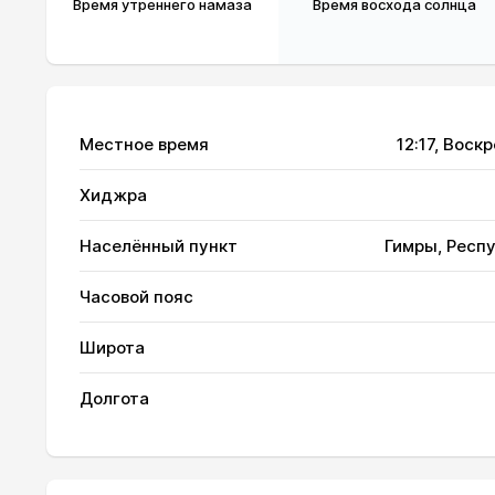
Время утреннего намаза
Время восхода солнца
Местное время
12:17
, Воск
Хиджра
01, Сб
03:03
Населённый пункт
Гимры, Респ
02, Вс
03:04
Часовой пояс
03, Пн
03:06
Широта
04, Вт
03:07
Долгота
05, Ср
03:09
06, Чт
03:10