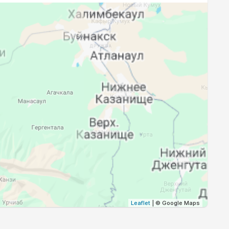
18:36
19:59
18:34
19:57
18:33
19:55
18:31
19:53
18:29
19:51
Leaflet
| © Google Maps