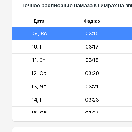
Точное расписание намаза в Гимрах на ав
07, Пт
03:12
08, Сб
03:13
Дата
Фаджр
09, Вс
03:15
10, Пн
03:17
11, Вт
03:18
12, Ср
03:20
13, Чт
03:21
14, Пт
03:23
15, Сб
03:24
16, Вс
03:26