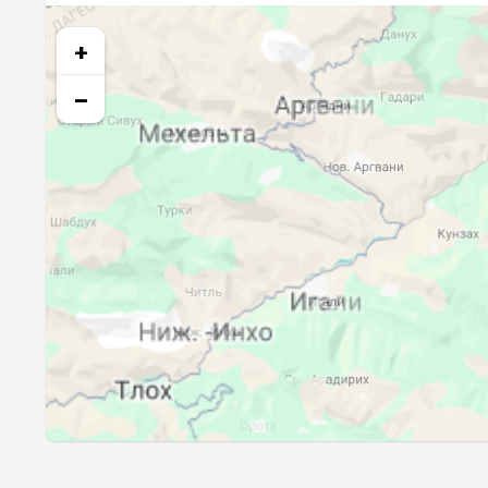
27, Чт
03:42
+
28, Пт
03:43
−
29, Сб
03:45
30, Вс
03:46
31, Пн
03:47