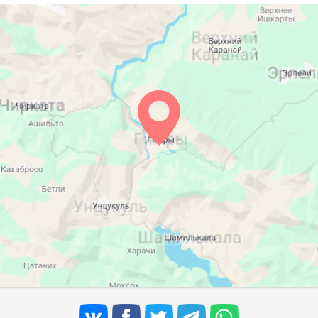
05:12
11:54
15:39
05:13
11:54
15:38
05:14
11:54
15:37
05:15
11:53
15:36
05:16
11:53
15:35