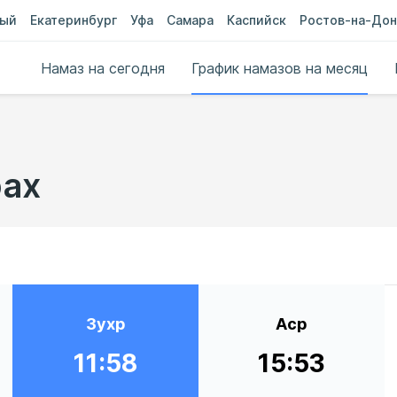
ный
Екатеринбург
Уфа
Самара
Каспийск
Ростов-на-Дон
Намаз на сегодня
График намазов на месяц
рах
Зухр
Аср
11:58
15:53