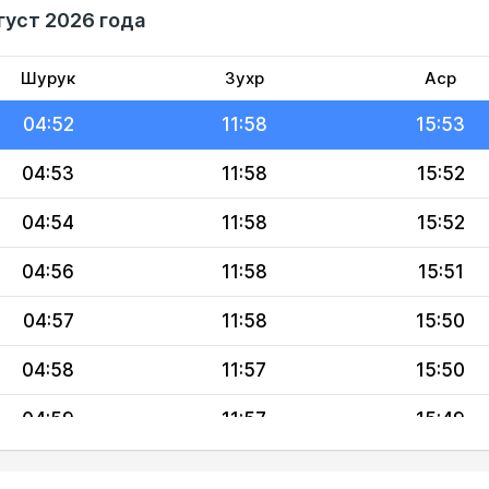
густ 2026 года
04:50
11:58
15:54
04:51
11:58
15:53
Шурук
Зухр
Аср
04:52
11:58
15:53
04:53
11:58
15:52
04:54
11:58
15:52
04:56
11:58
15:51
04:57
11:58
15:50
04:58
11:57
15:50
04:59
11:57
15:49
05:00
11:57
15:48