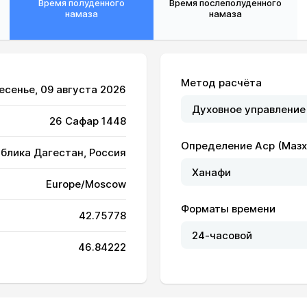
Время полуденного
Время послеполуденного
намаза
намаза
Метод расчёта
ресенье, 09 августа 2026
26 Сафар 1448
04:44
11:59
15:57
Определение Аср (Мазх
ублика Дагестан, Россия
04:45
11:59
15:56
Europe/Moscow
04:46
11:59
15:56
Форматы времени
42.75778
04:47
11:59
15:55
46.84222
04:48
11:59
15:55
04:49
11:59
15:54