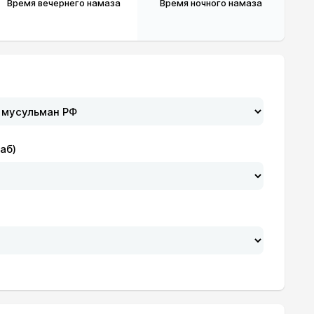
Время вечернего намаза
Время ночного намаза
19:14
20:47
аб)
19:12
20:45
19:11
20:44
19:10
20:42
19:09
20:40
19:07
20:39