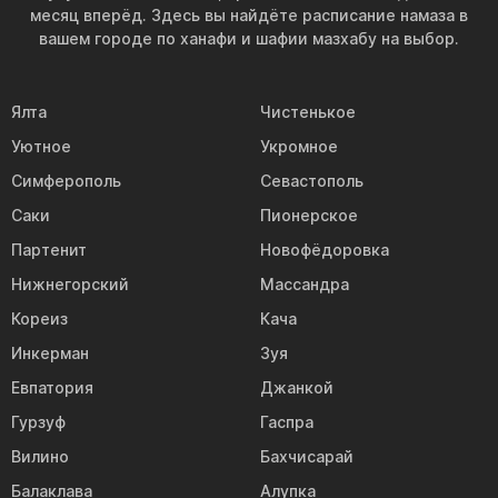
месяц вперёд. Здесь вы найдёте расписание намаза в
вашем городе по ханафи и шафии мазхабу на выбор.
Ялта
Чистенькое
Уютное
Укромное
Симферополь
Севастополь
Саки
Пионерское
Партенит
Новофёдоровка
Нижнегорский
Массандра
Кореиз
Кача
Инкерман
Зуя
Евпатория
Джанкой
Гурзуф
Гаспра
Вилино
Бахчисарай
Балаклава
Алупка