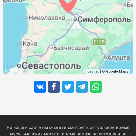
04:30
06:03
12:45
16:28
19:25
20:51
30, Вс
04:32
06:04
12:44
16:27
19:23
20:49
31, Пн
Leaflet
| © Google Maps
На нашем сайте вы можете смотреть актуальное время
мусульманских молитв, время намаза на сегодня и на