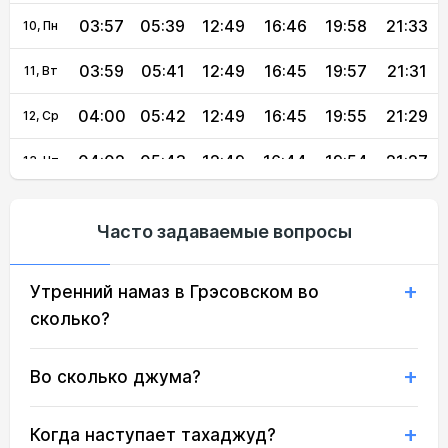
03:57
05:39
12:49
16:46
19:58
21:33
10, Пн
03:59
05:41
12:49
16:45
19:57
21:31
11, Вт
04:00
05:42
12:49
16:45
19:55
21:29
12, Ср
04:02
05:43
12:49
16:44
19:54
21:27
13, Чт
04:04
05:44
12:49
16:43
19:52
21:25
14, Пт
Часто задаваемые вопросы
04:06
05:45
12:48
16:42
19:51
21:23
15, Сб
Утренний намаз в Грэсовском во
04:07
05:47
12:48
16:41
19:49
21:21
16, Вс
сколько?
04:09
05:48
12:48
16:41
19:48
21:19
17, Пн
Во сколько джума?
04:11
05:49
12:48
16:40
19:46
21:17
18, Вт
04:12
05:50
12:48
16:39
19:44
21:15
19, Ср
Когда наступает тахаджуд?