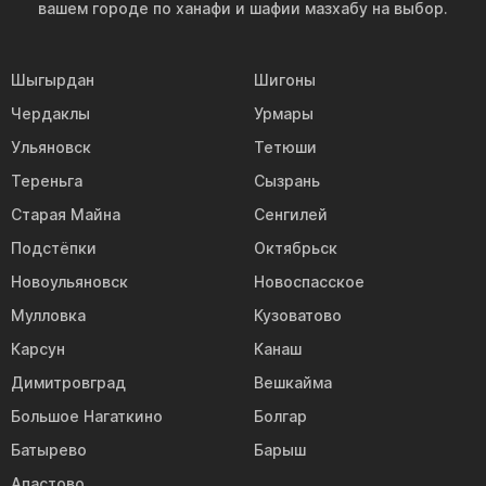
вашем городе по ханафи и шафии мазхабу на выбор.
Шыгырдан
Шигоны
Чердаклы
Урмары
Ульяновск
Тетюши
Тереньга
Сызрань
Старая Майна
Сенгилей
Подстёпки
Октябрьск
Новоульяновск
Новоспасское
Мулловка
Кузоватово
Карсун
Канаш
Димитровград
Вешкайма
Большое Нагаткино
Болгар
Батырево
Барыш
Апастово