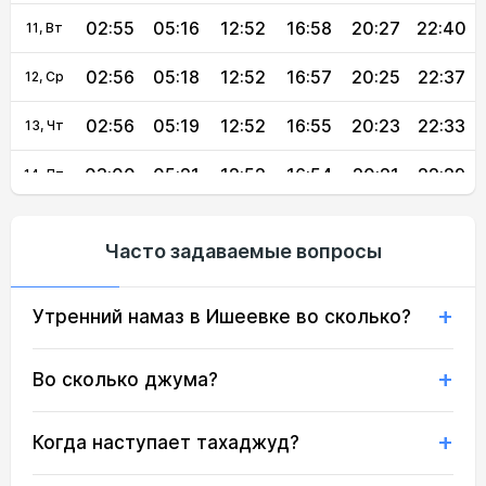
02:55
05:16
12:52
16:58
20:27
22:40
11, Вт
02:56
05:18
12:52
16:57
20:25
22:37
12, Ср
02:56
05:19
12:52
16:55
20:23
22:33
13, Чт
03:00
05:21
12:52
16:54
20:21
22:29
14, Пт
03:03
05:23
12:51
16:53
20:19
22:26
15, Сб
Часто задаваемые вопросы
03:07
05:25
12:51
16:52
20:17
22:22
16, Вс
Утренний намаз в Ишеевке во сколько?
03:10
05:27
12:51
16:51
20:14
22:19
17, Пн
03:13
05:29
12:51
16:50
20:12
22:15
18, Вт
Во сколько джума?
03:17
05:30
12:51
16:48
20:10
22:12
19, Ср
Когда наступает тахаджуд?
03:20
05:32
12:50
16:47
20:07
22:08
20, Чт