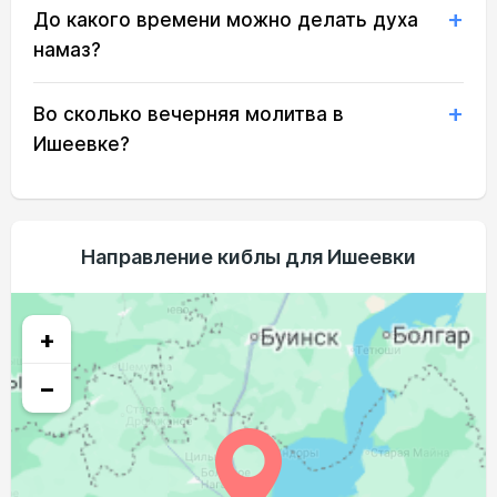
До какого времени можно делать духа
03:23
05:34
12:50
16:46
20:05
22:05
21, Пт
намаз?
03:26
05:36
12:50
16:44
20:03
22:01
22, Сб
Во сколько вечерняя молитва в
03:29
05:38
12:50
16:43
20:00
21:58
23, Вс
Ишеевке?
03:32
05:39
12:49
16:42
19:58
21:55
24, Пн
03:35
05:41
12:49
16:40
19:56
21:51
25, Вт
Направление киблы для Ишеевки
03:38
05:43
12:49
16:39
19:53
21:48
26, Ср
03:41
05:45
12:48
16:38
19:51
21:45
27, Чт
+
03:44
05:47
12:48
16:36
19:49
21:42
28, Пт
−
03:46
05:49
12:48
16:35
19:46
21:38
29, Сб
03:49
05:50
12:48
16:33
19:44
21:35
30, Вс