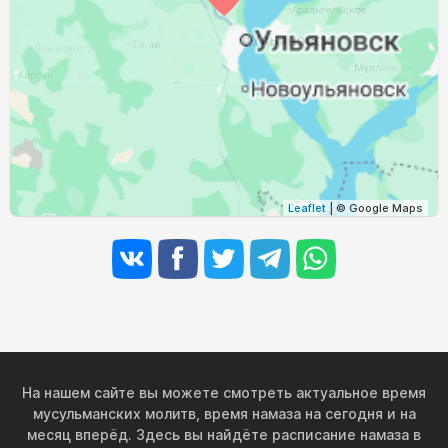
03:52
05:52
12:47
16:32
19:41
21:32
31, Пн
Leaflet
| © Google Maps
На нашем сайте вы можете смотреть актуальное время
мусульманских молитв, время намаза на сегодня и на
месяц вперёд. Здесь вы найдёте расписание намаза в