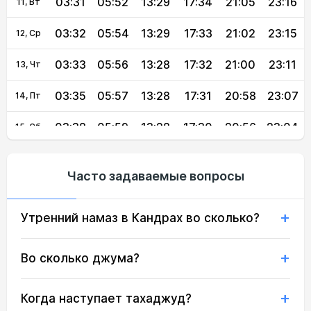
03:31
05:52
13:29
17:34
21:05
23:16
11, Вт
03:32
05:54
13:29
17:33
21:02
23:15
12, Ср
03:33
05:56
13:28
17:32
21:00
23:11
13, Чт
03:35
05:57
13:28
17:31
20:58
23:07
14, Пт
03:38
05:59
13:28
17:30
20:56
23:04
15, Сб
03:42
06:01
13:28
17:29
20:54
23:00
16, Вс
Часто задаваемые вопросы
03:45
06:03
13:28
17:28
20:51
22:56
17, Пн
Утренний намаз в Кандрах во сколько?
03:49
06:05
13:27
17:26
20:49
22:53
18, Вт
03:52
06:07
13:27
17:25
20:47
22:49
19, Ср
Во сколько джума?
03:55
06:08
13:27
17:24
20:45
22:46
20, Чт
Когда наступает тахаджуд?