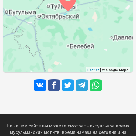
04:28
06:29
13:24
17:08
20:18
22:09
31, Пн
Leaflet
| © Google Maps
На нашем сайте вы можете смотреть актуальное время
мусульманских молитв, время намаза на сегодня и на