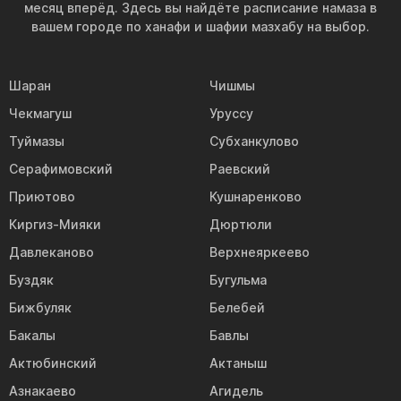
месяц вперёд. Здесь вы найдёте расписание намаза в
вашем городе по ханафи и шафии мазхабу на выбор.
Шаран
Чишмы
Чекмагуш
Уруссу
Туймазы
Субханкулово
Серафимовский
Раевский
Приютово
Кушнаренково
Киргиз-Мияки
Дюртюли
Давлеканово
Верхнеяркеево
Буздяк
Бугульма
Бижбуляк
Белебей
Бакалы
Бавлы
Актюбинский
Актаныш
Азнакаево
Агидель