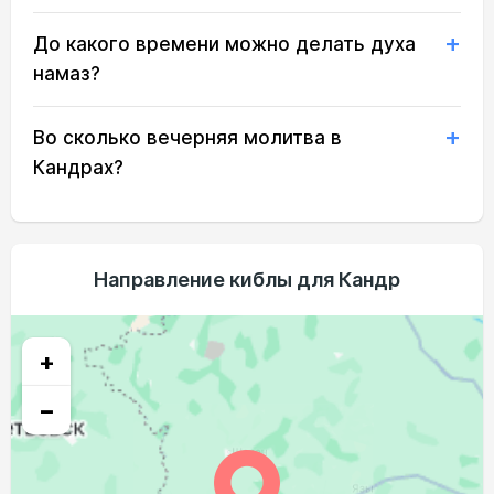
03:58
06:10
13:27
17:22
20:42
22:42
21, Пт
До какого времени можно делать духа
04:02
06:12
13:26
17:21
20:40
22:39
22, Сб
намаз?
04:05
06:14
13:26
17:20
20:37
22:36
23, Вс
Во сколько вечерняя молитва в
04:08
06:16
13:26
17:18
20:35
22:32
24, Пн
Кандрах?
04:11
06:18
13:26
17:17
20:33
22:29
25, Вт
04:14
06:19
13:25
17:16
20:30
22:26
26, Ср
Направление киблы для Кандр
04:17
06:21
13:25
17:14
20:28
22:22
27, Чт
04:19
06:23
13:25
17:13
20:26
22:19
28, Пт
+
04:22
06:25
13:25
17:11
20:23
22:16
29, Сб
−
04:25
06:27
13:24
17:10
20:21
22:13
30, Вс