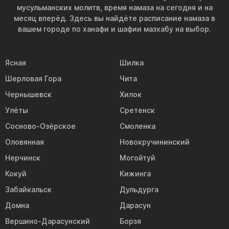
мусульманских молитв, время намаза на сегодня и на
месяц вперёд. Здесь вы найдёте расписание намаза в
вашем городе по ханафи и шафии мазхабу на выбор.
Ясная
Шилка
Шерловая Гора
Чита
Чернышевск
Хилок
Улёты
Сретенск
Сосново-Озёрское
Смоленка
Оловянная
Новокручининский
Нерчинск
Могойтуй
Кокуй
Кижинга
Забайкальск
Дульдурга
Домна
Дарасун
Вершино-Дарасунский
Борзя