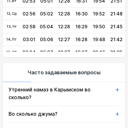
02:53
05:01
12:28
16:31
19:54
21:51
11, Вт
02:56
05:02
12:28
16:30
19:52
21:48
12, Ср
02:58
05:04
12:28
16:29
19:50
21:45
13, Чт
03:01
05:06
12:27
16:28
19:48
21:42
14, Пт
03:04
05:07
12:27
16:27
19:46
21:39
15, Сб
03:06
05:09
12:27
16:26
19:44
21:36
16, Вс
Часто задаваемые вопросы
03:09
05:10
12:27
16:25
19:42
21:33
17, Пн
Утренний намаз в Карымском во
03:12
05:12
12:27
16:24
19:40
21:31
18, Вт
сколько?
03:14
05:14
12:26
16:23
19:38
21:28
19, Ср
Во сколько джума?
03:17
05:15
12:26
16:21
19:36
21:25
20, Чт