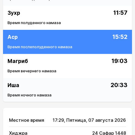
11:57
Зухр
Время полуденного намаза
15:52
Аср
Время послеполуденного намаза
19:03
Магриб
Время вечернего намаза
20:33
Иша
Время ночного намаза
Местное время
17:29
, Пятница, 07 августа 2026
Хиджра
24 Сафар 1448