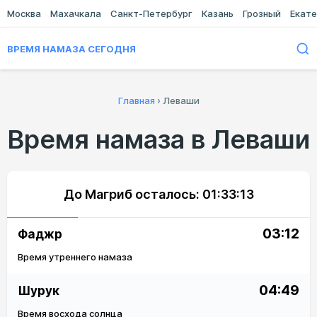
Москва
Махачкала
Санкт-Петербург
Казань
Грозный
Екате
ВРЕМЯ НАМАЗА СЕГОДНЯ
Главная
›
Леваши
Время намаза в Леваши
До Магриб осталось:
01:33:13
03:12
Фаджр
Время утреннего намаза
04:49
Шурук
Время восхода солнца