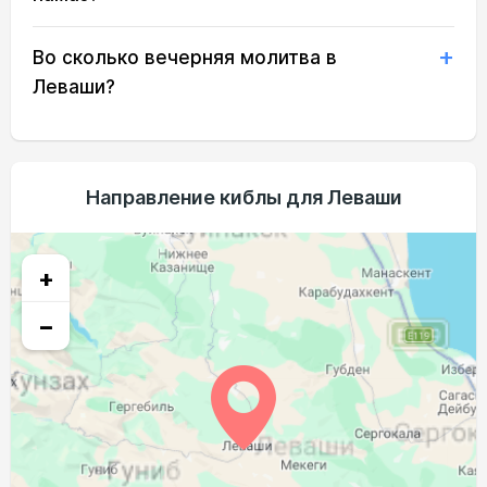
03:33
05:04
11:54
15:42
18:43
20:08
21, Пт
Во сколько вечерняя молитва в
03:34
05:05
11:54
15:41
18:42
20:06
22, Сб
Леваши?
03:35
05:06
11:53
15:41
18:40
20:04
23, Вс
03:37
05:07
11:53
15:40
18:39
20:02
24, Пн
Направление киблы для Леваши
03:38
05:08
11:53
15:39
18:37
20:00
25, Вт
03:40
05:09
11:53
15:38
18:35
19:58
26, Ср
+
03:41
05:10
11:52
15:37
18:34
19:56
27, Чт
−
03:42
05:11
11:52
15:36
18:32
19:54
28, Пт
03:44
05:12
11:52
15:35
18:30
19:53
29, Сб
03:45
05:13
11:51
15:34
18:29
19:51
30, Вс