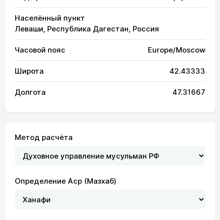
Населённый пункт
Леваши, Республика Дагестан, Россия
Часовой пояс
Europe/Moscow
Широта
42.43333
Долгота
47.31667
Метод расчёта
Определение Аср (Мазхаб)