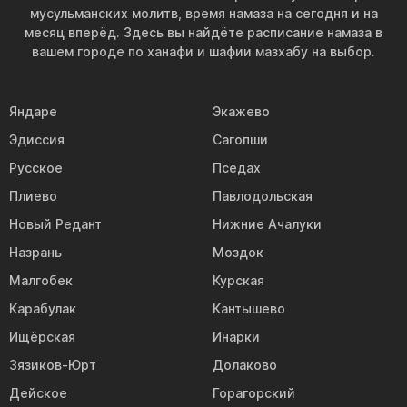
мусульманских молитв, время намаза на сегодня и на
месяц вперёд. Здесь вы найдёте расписание намаза в
вашем городе по ханафи и шафии мазхабу на выбор.
Яндаре
Экажево
Эдиссия
Сагопши
Русское
Пседах
Плиево
Павлодольская
Новый Редант
Нижние Ачалуки
Назрань
Моздок
Малгобек
Курская
Карабулак
Кантышево
Ищёрская
Инарки
Зязиков-Юрт
Долаково
Дейское
Горагорский