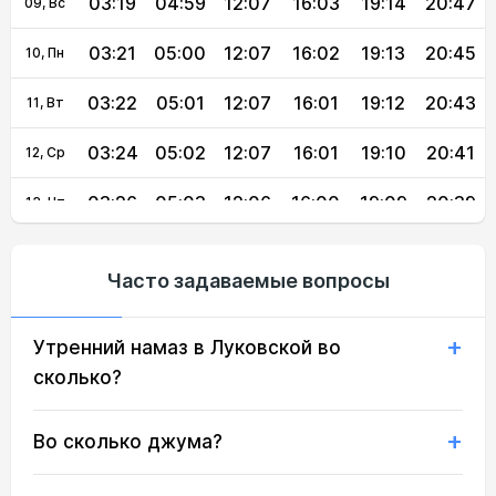
03:19
04:59
12:07
16:03
19:14
20:47
09, Вс
03:21
05:00
12:07
16:02
19:13
20:45
10, Пн
03:22
05:01
12:07
16:01
19:12
20:43
11, Вт
03:24
05:02
12:07
16:01
19:10
20:41
12, Ср
03:26
05:03
12:06
16:00
19:09
20:39
13, Чт
03:27
05:05
12:06
15:59
19:07
20:37
14, Пт
Часто задаваемые вопросы
03:29
05:06
12:06
15:59
19:06
20:35
15, Сб
Утренний намаз в Луковской во
03:31
05:07
12:06
15:58
19:04
20:33
16, Вс
сколько?
03:32
05:08
12:06
15:57
19:03
20:31
17, Пн
Во сколько джума?
03:34
05:09
12:05
15:56
19:01
20:29
18, Вт