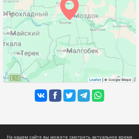
03:50
05:21
12:02
15:46
18:43
20:07
29, Сб
03:52
05:23
12:02
15:45
18:41
20:05
30, Вс
03:53
05:24
12:02
15:44
18:39
20:03
31, Пн
Leaflet
| © Google Maps
На нашем сайте вы можете смотреть актуальное время