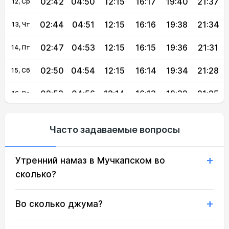
02:42
04:50
12:15
16:17
19:40
21:37
12, Ср
02:44
04:51
12:15
16:16
19:38
21:34
13, Чт
02:47
04:53
12:15
16:15
19:36
21:31
14, Пт
02:50
04:54
12:15
16:14
19:34
21:28
15, Сб
02:53
04:56
12:14
16:13
19:32
21:25
16, Вс
02:55
04:58
12:14
16:12
19:30
21:22
17, Пн
Часто задаваемые вопросы
02:58
04:59
12:14
16:11
19:28
21:19
18, Вт
Утренний намаз в Мучкапском во
03:01
05:01
12:14
16:10
19:26
21:16
19, Ср
сколько?
03:03
05:02
12:14
16:09
19:24
21:13
20, Чт
Во сколько джума?
03:06
05:04
12:13
16:08
19:22
21:10
21, Пт