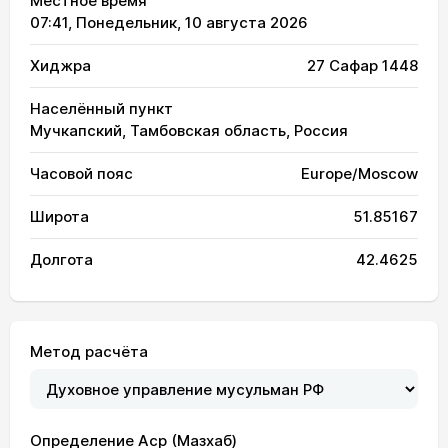
Местное время
07:41
, Понедельник, 10 августа 2026
Хиджра
27 Сафар 1448
Населённый пункт
Мучкапский, Тамбовская область, Россия
Часовой пояс
Europe/Moscow
Широта
51.85167
Долгота
42.4625
Метод расчёта
02:16
04:32
12:17
16:27
20:00
22:08
01, Сб
Определение Аср (Мазхаб)