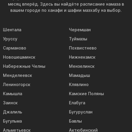
месяц вперёд. Здесь вы найдёте расписание намаза в
вашем городе по ханафи и шафии мазхабу на выбор.
Шентала
Черемшан
Уруссу
Туймазы
Сарманово
Похвистнево
Новошешминск
Нижнекамск
Набережные Челны
Мензелинск
Менделеевск
Мамадыш
Лениногорск
Клявлино
Камышла
Камские Поляны
Заинск
Елабуга
Джалиль
Бугуруслан
Бугульма
Бавлы
Альметьевск
Актюбинский