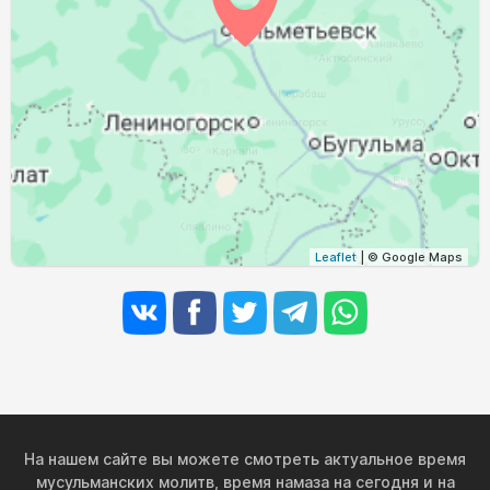
02:30
04:33
11:31
15:17
18:28
20:21
30, Вс
02:33
04:35
11:31
15:15
18:26
20:18
31, Пн
Leaflet
| © Google Maps
На нашем сайте вы можете смотреть актуальное время
мусульманских молитв, время намаза на сегодня и на