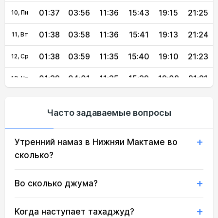
01:37
03:56
11:36
15:43
19:15
21:25
10, Пн
01:38
03:58
11:36
15:41
19:13
21:24
11, Вт
01:38
03:59
11:35
15:40
19:10
21:23
12, Ср
01:39
04:01
11:35
15:39
19:08
21:21
13, Чт
01:40
04:03
11:35
15:38
19:06
21:17
14, Пт
Часто задаваемые вопросы
01:42
04:05
11:35
15:37
19:04
21:13
15, Сб
Утренний намаз в Нижняи Мактаме во
01:46
04:07
11:35
15:36
19:01
21:10
16, Вс
сколько?
01:49
04:09
11:34
15:35
18:59
21:06
17, Пн
Во сколько джума?
01:53
04:11
11:34
15:33
18:57
21:02
18, Вт
01:56
04:12
11:34
15:32
18:55
20:59
19, Ср
Когда наступает тахаджуд?