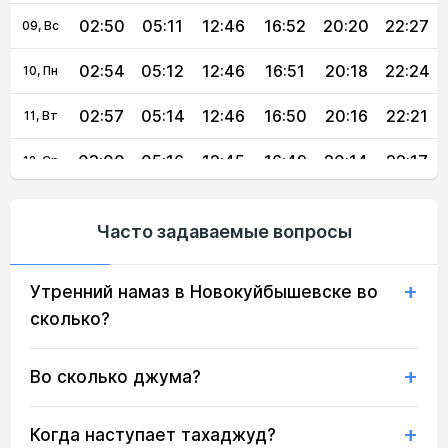
02:50
05:11
12:46
16:52
20:20
22:27
09, Вс
02:54
05:12
12:46
16:51
20:18
22:24
10, Пн
02:57
05:14
12:46
16:50
20:16
22:21
11, Вт
03:00
05:16
12:45
16:49
20:14
22:17
12, Ср
03:03
05:17
12:45
16:48
20:12
22:14
13, Чт
Часто задаваемые вопросы
03:06
05:19
12:45
16:47
20:10
22:11
14, Пт
Утренний намаз в Новокуйбышевске во
03:10
05:21
12:45
16:46
20:08
22:08
15, Сб
сколько?
03:13
05:22
12:45
16:44
20:06
22:04
16, Вс
Во сколько джума?
03:16
05:24
12:44
16:43
20:04
22:01
17, Пн
03:18
05:26
12:44
16:42
20:02
21:58
18, Вт
Когда наступает тахаджуд?