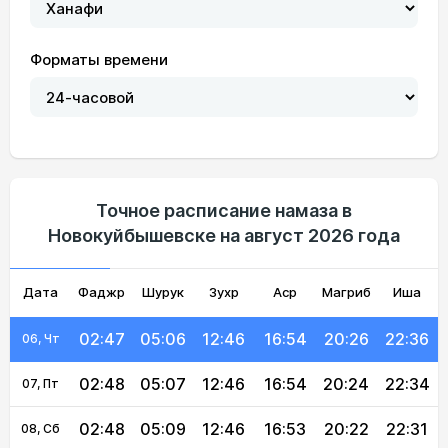
Форматы времени
02:43
04:57
12:47
16:59
20:35
22:41
01, Сб
02:44
04:59
12:47
16:58
20:33
22:40
02, Вс
02:45
05:01
12:47
16:57
20:32
22:39
03, Пн
Точное расписание намаза в
Новокуйбышевске на август 2026 года
02:46
05:02
12:46
16:56
20:30
22:38
04, Вт
Дата
Фаджр
02:46
05:04
Шурук
12:46
Зухр
16:55
Аср
Магриб
20:28
22:37
Иша
05, Ср
02:47
05:06
12:46
16:54
20:26
22:36
06, Чт
02:48
05:07
12:46
16:54
20:24
22:34
07, Пт
02:48
05:09
12:46
16:53
20:22
22:31
08, Сб