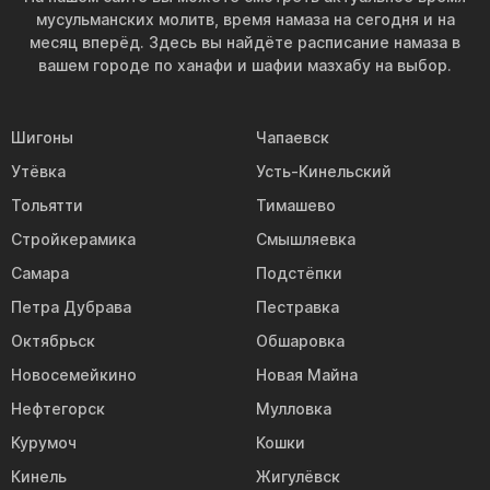
мусульманских молитв, время намаза на сегодня и на
месяц вперёд. Здесь вы найдёте расписание намаза в
вашем городе по ханафи и шафии мазхабу на выбор.
Шигоны
Чапаевск
Утёвка
Усть-Кинельский
Тольятти
Тимашево
Стройкерамика
Смышляевка
Самара
Подстёпки
Петра Дубрава
Пестравка
Октябрьск
Обшаровка
Новосемейкино
Новая Майна
Нефтегорск
Мулловка
Курумоч
Кошки
Кинель
Жигулёвск