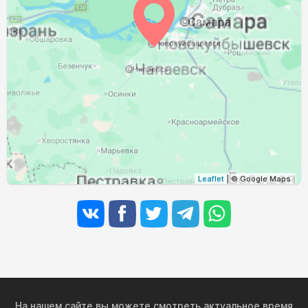
03:48
05:45
12:41
16:28
19:37
21:24
29, Сб
03:51
05:46
12:41
16:27
19:35
21:21
30, Вс
03:53
05:48
12:41
16:25
19:32
21:18
31, Пн
Leaflet
| © Google Maps
На нашем сайте вы можете смотреть актуальное время