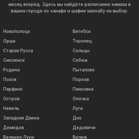
месяц вперёд. Здесь вы найдёте расписание намаза в
вашем городе по ханафи и шафии мазхабу на выбор.
Новополоцк
Витебск
Орша
Торопец
Старая Русса
Сольцы
Смоленск
Себеж
Родина
Пыталово
Псков
Порхов
Парфино
Панковка
Остров
Опочка
Невель
Луга
Западная Двина
Дно
Демидов
Дедовичи
Великие Луки
Велиж