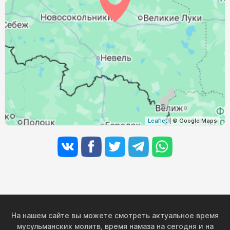
03:49
05:59
13:00
16:46
20:00
22:00
30, Вс
03:52
06:01
13:00
16:44
19:58
21:56
31, Пн
Leaflet
| © Google Maps
На нашем сайте вы можете смотреть актуальное время
мусульманских молитв, время намаза на сегодня и на