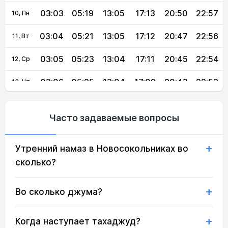
03:03
05:19
13:05
17:13
20:50
22:57
10, Пн
03:04
05:21
13:05
17:12
20:47
22:56
11, Вт
03:05
05:23
13:04
17:11
20:45
22:54
12, Ср
03:06
05:25
13:04
17:09
20:43
22:53
13, Чт
03:06
05:27
13:04
17:08
20:40
22:52
14, Пт
Часто задаваемые вопросы
03:07
05:29
13:04
17:07
20:38
22:51
15, Сб
Утренний намаз в Новосокольниках во
03:08
05:31
13:04
17:06
20:35
22:49
16, Вс
сколько?
03:09
05:33
13:03
17:04
20:33
22:48
17, Пн
Во сколько джума?
03:10
05:35
13:03
17:03
20:31
22:45
18, Вт
03:11
05:37
13:03
17:02
20:28
22:41
19, Ср
Когда наступает тахаджуд?