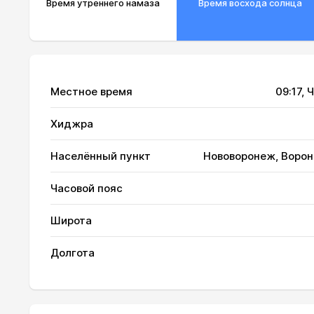
Время утреннего намаза
Время восхода солнца
Местное время
09:17
, 
Хиджра
Населённый пункт
Нововоронеж, Ворон
Часовой пояс
Широта
01, Сб
02:30
Долгота
02, Вс
02:31
03, Пн
02:34