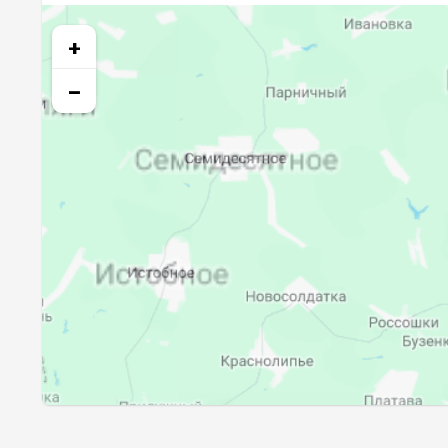
24, Пн
03:29
+
25, Вт
03:32
−
26, Ср
03:34
27, Чт
03:36
28, Пт
03:39
29, Сб
03:41
30, Вс
03:43
31, Пн
03:45