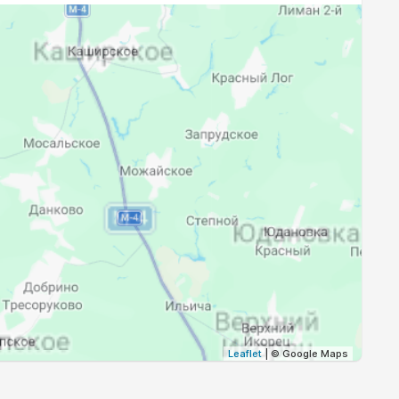
19:27
21:12
19:25
21:09
19:23
21:06
19:21
21:03
19:18
21:01
19:16
20:58
19:14
20:55
19:12
20:52
Leaflet
| © Google Maps