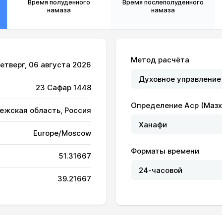
Время полуденного
Время послеполуденного
намаза
намаза
Метод расчёта
Четверг, 06 августа 2026
23 Сафар 1448
Определение Аср (Мазх
ежская область, Россия
Europe/Moscow
Форматы времени
51.31667
04:47
12:30
16:39
39.21667
04:49
12:29
16:38
04:50
12:29
16:38