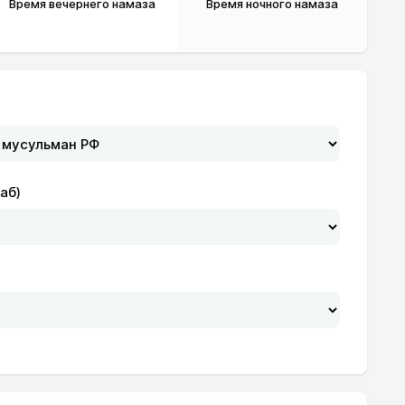
Время вечернего намаза
Время ночного намаза
аб)
20:11
22:17
20:09
22:15
20:07
22:12