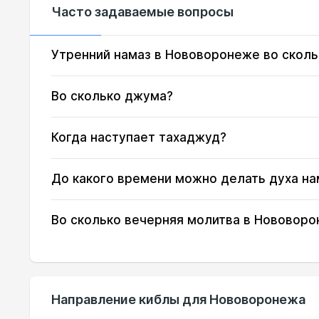
Часто задаваемые вопросы
14, Пт
03:04
15, Сб
03:07
Утренний намаз в Нововоронеже во сколь
16, Вс
03:10
Во сколько джума?
17, Пн
03:12
Когда наступает тахаджуд?
18, Вт
03:15
До какого времени можно делать духа на
19, Ср
03:17
20, Чт
03:20
Во сколько вечерняя молитва в Нововор
21, Пт
03:22
22, Сб
03:25
Направление киблы для Нововоронежа
23, Вс
03:27