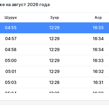
е на август 2026 года
04:52
12:29
16:37
04:53
12:29
16:36
Шурук
Зухр
Аср
04:55
12:29
16:35
04:57
12:29
16:34
04:58
12:29
16:34
05:00
12:29
16:33
05:01
12:29
16:32
05:03
12:28
16:31
05:04
12:28
16:30
05:06
12:28
16:29