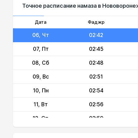
Точное расписание намаза в Нововоронеж
04, Вт
02:37
05, Ср
02:39
Дата
Фаджр
06, Чт
02:42
07, Пт
02:45
08, Сб
02:48
09, Вс
02:51
10, Пн
02:54
11, Вт
02:56
12, Ср
02:59
13, Чт
03:02