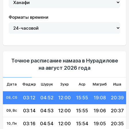
03:01
04:44
12:01
15:59
19:16
20:51
01, Сб
Форматы времени
03:03
04:45
12:00
15:59
19:15
20:50
02, Вс
03:04
04:46
12:00
15:58
19:14
20:48
03, Пн
03:06
04:47
12:00
15:58
19:13
20:46
04, Вт
03:08
04:48
12:00
15:57
19:11
20:44
05, Ср
Точное расписание намаза в Нурадилове
на август 2026 года
03:09
04:49
12:00
15:57
19:10
20:43
06, Чт
Дата
Фаджр
03:11
04:50
Шурук
12:00
Зухр
15:56
Аср
Магриб
19:09
20:41
Иша
07, Пт
03:12
04:52
12:00
15:55
19:08
20:39
08, Сб
03:14
04:53
12:00
15:55
19:06
20:37
09, Вс
03:16
04:54
12:00
15:54
19:05
20:35
10, Пн