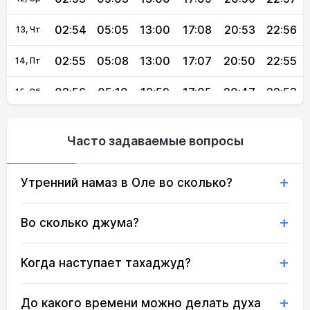
02:54
05:05
13:00
17:08
20:53
22:56
13, Чт
02:55
05:08
13:00
17:07
20:50
22:55
14, Пт
02:56
05:10
12:59
17:05
20:47
22:53
15, Сб
02:57
05:12
12:59
17:04
20:45
22:52
16, Вс
Часто задаваемые вопросы
02:58
05:15
12:59
17:02
20:42
22:50
17, Пн
Утренний намаз в Оле во сколько?
02:59
05:17
12:59
17:01
20:39
22:49
18, Вт
03:00
05:19
12:59
17:00
20:36
22:47
19, Ср
Во сколько джума?
03:01
05:22
12:58
16:58
20:33
22:46
20, Чт
Когда наступает тахаджуд?
03:02
05:24
12:58
16:56
20:31
22:44
21, Пт
До какого времени можно делать духа
22, Сб