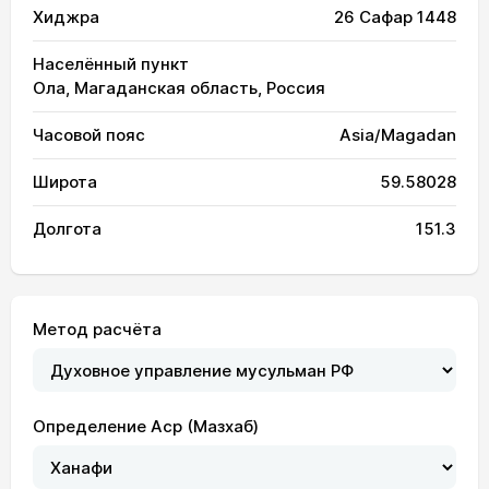
Хиджра
26 Сафар 1448
Населённый пункт
Ола, Магаданская область, Россия
Часовой пояс
Asia/Magadan
Широта
59.58028
Долгота
151.3
Метод расчёта
Определение Аср (Мазхаб)
02:42
04:37
13:01
17:22
21:24
23:12
01, Сб
02:43
04:40
13:01
17:21
21:21
23:11
02, Вс