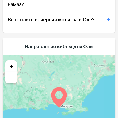
03:03
05:26
12:58
16:55
20:28
22:42
намаз?
03:04
05:29
12:58
16:53
20:25
22:41
23, Вс
Во сколько вечерняя молитва в Оле?
03:05
05:31
12:57
16:52
20:22
22:39
24, Пн
03:06
05:34
12:57
16:50
20:19
22:38
25, Вт
Направление киблы для Олы
03:07
05:36
12:57
16:48
20:16
22:36
26, Ср
03:08
05:38
12:56
16:47
20:13
22:35
27, Чт
+
03:08
05:40
12:56
16:45
20:11
22:32
28, Пт
−
03:09
05:43
12:56
16:43
20:08
22:27
29, Сб
03:13
05:45
12:56
16:41
20:05
22:23
30, Вс
03:17
05:47
12:55
16:40
20:02
22:18
31, Пн