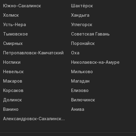
Южно-Сахалинск
Шахтёрск
Холмск
Хандыга
Усть-Нера
Углегорск
Тымовское
Советская Гавань
Смирных
Поронайск
Петропавловск-Камчатский
Оха
Ноглики
Николаевск-на-Амуре
Невельск
Мильково
Макаров
Магадан
Корсаков
Елизово
Долинск
Вилючинск
Ванино
Анива
Александровск-Сахалинский