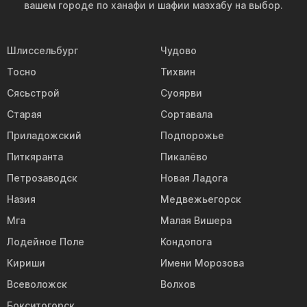
вашем городе по ханафи и шафии мазхабу на выбор.
Шлиссельбург
Чудово
Тосно
Тихвин
Сясьстрой
Суоярви
Старая
Сортавала
Приладожский
Подпорожье
Питкяранта
Пикалёво
Петрозаводск
Новая Ладога
Назия
Медвежьегорск
Мга
Малая Вишера
Лодейное Поле
Кондопога
Кириши
Имени Морозова
Всеволожск
Волхов
Бокситогорск