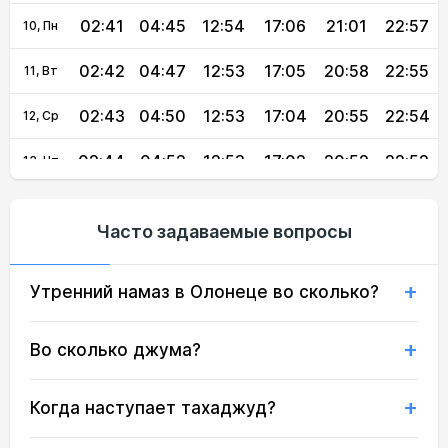
02:41
04:45
12:54
17:06
21:01
22:57
10, Пн
02:42
04:47
12:53
17:05
20:58
22:55
11, Вт
02:43
04:50
12:53
17:04
20:55
22:54
12, Ср
02:44
04:52
12:53
17:02
20:52
22:52
13, Чт
02:45
04:55
12:53
17:01
20:50
22:51
14, Пт
Часто задаваемые вопросы
02:46
04:57
12:53
16:59
20:47
22:49
15, Сб
Утренний намаз в Олонеце во сколько?
02:48
05:00
12:52
16:58
20:44
22:48
16, Вс
02:49
05:02
12:52
16:56
20:41
22:46
17, Пн
Во сколько джума?
02:50
05:05
12:52
16:55
20:38
22:45
18, Вт
Когда наступает тахаджуд?
02:51
05:07
12:52
16:53
20:35
22:43
19, Ср