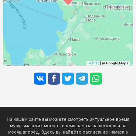
03:02
05:35
12:49
16:34
20:01
22:25
30, Вс
03:03
05:38
12:48
16:32
19:58
22:23
31, Пн
Leaflet
| © Google Maps
На нашем сайте вы можете смотреть актуальное время
мусульманских молитв, время намаза на сегодня и на
месяц вперёд. Здесь вы найдёте расписание намаза в