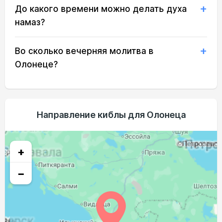
До какого времени можно делать духа
02:52
05:10
12:52
16:52
20:32
22:41
20, Чт
намаз?
02:53
05:13
12:51
16:50
20:29
22:40
21, Пт
Во сколько вечерняя молитва в
02:54
05:15
12:51
16:48
20:26
22:38
22, Сб
Олонеце?
02:55
05:18
12:51
16:47
20:23
22:36
23, Вс
02:56
05:20
12:51
16:45
20:20
22:35
24, Пн
Направление киблы для Олонеца
02:57
05:23
12:50
16:43
20:16
22:33
25, Вт
02:58
05:25
12:50
16:41
20:13
22:31
26, Ср
+
02:59
05:28
12:50
16:40
20:10
22:30
27, Чт
−
03:00
05:30
12:49
16:38
20:07
22:28
28, Пт
03:01
05:33
12:49
16:36
20:04
22:26
29, Сб