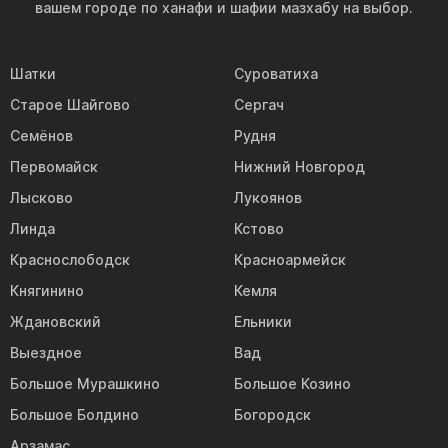
вашем городе по ханафи и шафии мазхабу на выбор.
Шатки
Суроватиха
Старое Шайгово
Сергач
Семёнов
Рудня
Первомайск
Нижний Новгород
Лысково
Лукоянов
Линда
Кстово
Краснослободск
Красноармейск
Княгинино
Кемля
Ждановский
Ельники
Выездное
Вад
Большое Мурашкино
Большое Козино
Большое Болдино
Богородск
Арзамас