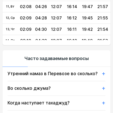
02:08
04:26
12:07
16:14
19:47
21:57
11, Вт
02:09
04:28
12:07
16:12
19:45
21:55
12, Ср
02:09
04:30
12:07
16:11
19:42
21:54
13, Чт
02:10
04:32
12:07
16:10
19:40
21:53
14, Пт
02:11
04:34
12:06
16:09
19:38
21:52
15, Сб
Часто задаваемые вопросы
02:12
04:36
12:06
16:08
19:35
21:48
16, Вс
Утренний намаз в Перевозе во сколько?
02:13
04:38
12:06
16:06
19:33
21:44
17, Пн
02:16
04:40
12:06
16:05
19:31
21:40
18, Вт
Во сколько джума?
02:20
04:42
12:05
16:04
19:28
21:37
19, Ср
Когда наступает тахаджуд?
02:24
04:44
12:05
16:03
19:26
21:33
20, Чт