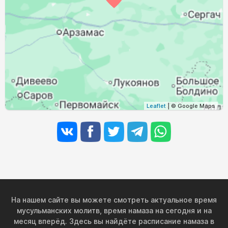
02:59
05:05
12:02
15:47
18:59
20:54
31, Пн
Leaflet
| © Google Maps
На нашем сайте вы можете смотреть актуальное время
мусульманских молитв, время намаза на сегодня и на
месяц вперёд. Здесь вы найдёте расписание намаза в