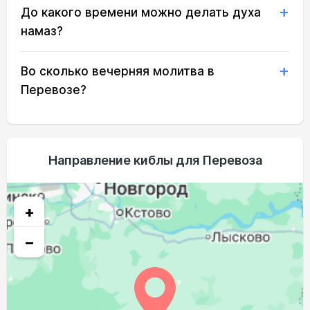
До какого времени можно делать духа
02:27
04:45
12:05
16:01
19:23
21:29
21, Пт
намаз?
02:31
04:47
12:05
16:00
19:21
21:25
22, Сб
Во сколько вечерняя молитва в
02:34
04:49
12:04
15:58
19:19
21:22
23, Вс
Перевозе?
02:37
04:51
12:04
15:57
19:16
21:18
24, Пн
02:41
04:53
12:04
15:56
19:14
21:15
25, Вт
Направление киблы для Перевоза
02:44
04:55
12:04
15:54
19:11
21:11
26, Ср
02:47
04:57
12:03
15:53
19:09
21:08
27, Чт
+
02:50
04:59
12:03
15:51
19:06
21:04
28, Пт
−
02:53
05:01
12:03
15:50
19:04
21:01
29, Сб
02:56
05:03
12:02
15:48
19:01
20:57
30, Вс