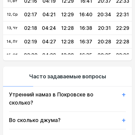
02:16
04:19
12:29
16:41
20:37
22:33
11, Вт
02:17
04:21
12:29
16:40
20:34
22:31
12, Ср
02:18
04:24
12:28
16:38
20:31
22:29
13, Чт
02:19
04:27
12:28
16:37
20:28
22:28
14, Пт
02:20
04:29
12:28
16:35
20:25
22:26
15, Сб
02:21
04:32
12:28
16:34
20:22
22:25
16, Вс
Часто задаваемые вопросы
02:22
04:35
12:28
16:32
20:19
22:23
17, Пн
Утренний намаз в Покровске во
02:24
04:37
12:27
16:31
20:16
22:21
18, Вт
сколько?
02:25
04:40
12:27
16:29
20:13
22:20
19, Ср
Во сколько джума?
02:26
04:42
12:27
16:27
20:10
22:18
20, Чт