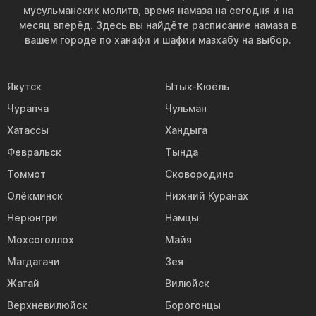
мусульманских молитв, время намаза на сегодня и на
месяц вперёд. Здесь вы найдёте расписание намаза в
вашем городе по ханафи и шафии мазхабу на выбор.
Якутск
Ытык-Кюёль
Чурапча
Чульман
Хатассы
Хандыга
Февральск
Тында
Томмот
Сковородино
Олёкминск
Нижний Куранах
Нерюнгри
Намцы
Мохсоголлох
Майя
Магдагачи
Зея
Жатай
Вилюйск
Верхневилюйск
Борогонцы