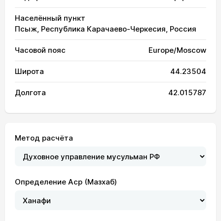
Населённый пункт
Псыж, Республика Карачаево-Черкесия, Россия
Часовой пояс
Europe/Moscow
Широта
44.23504
Долгота
42.015787
Метод расчёта
Определение Аср (Мазхаб)
03:14
04:59
12:18
16:18
19:37
21:14
01, Сб