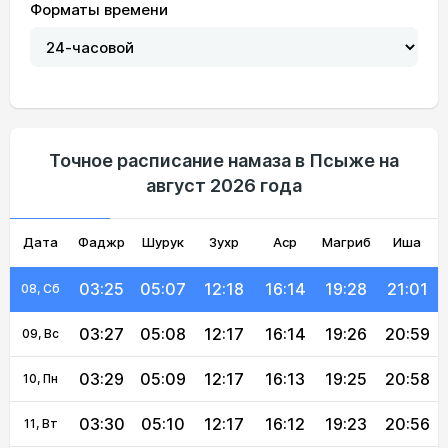
Форматы времени
03:15
05:00
12:18
16:18
19:36
21:12
02, Вс
03:17
05:01
12:18
16:17
19:34
21:11
03, Пн
03:19
05:03
12:18
16:17
19:33
21:09
04, Вт
03:20
05:04
12:18
16:16
19:32
21:07
05, Ср
Точное расписание намаза в Псыже на
август 2026 года
03:22
05:05
12:18
16:16
19:30
21:05
06, Чт
Дата
Фаджр
03:24
05:06
Шурук
12:18
Зухр
16:15
Аср
Магриб
19:29
21:03
Иша
07, Пт
03:25
05:07
12:18
16:14
19:28
21:01
08, Сб
03:27
05:08
12:17
16:14
19:26
20:59
09, Вс
03:29
05:09
12:17
16:13
19:25
20:58
10, Пн
03:30
05:10
12:17
16:12
19:23
20:56
11, Вт