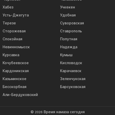
Хабез
Учкекен
Усть-Джегута
Удобная
Терезе
Суворовская
Сторожевая
Ставрополь
Спокойная
Попутная
Невинномысск
Надежда
Курсавка
Кумыш
Кочубеевское
Кисловодск
Кардоникская
Карачаевск
Казьминское
Зеленчукская
Бесскорбная
Барсуковская
Али-Бердуковский
©
Время намаза сегодня
2026