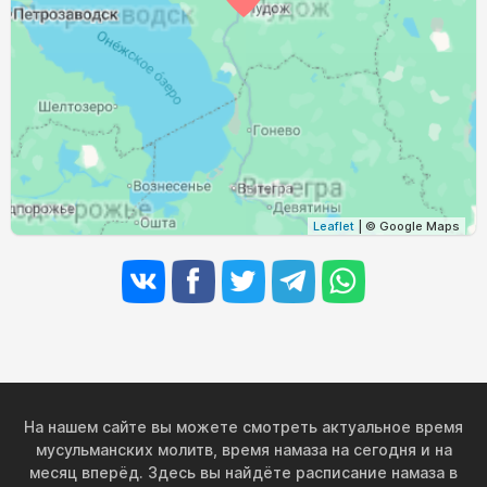
02:47
05:18
12:35
16:20
19:49
22:12
30, Вс
02:48
05:21
12:34
16:18
19:46
22:10
31, Пн
Leaflet
| © Google Maps
На нашем сайте вы можете смотреть актуальное время
мусульманских молитв, время намаза на сегодня и на
месяц вперёд. Здесь вы найдёте расписание намаза в