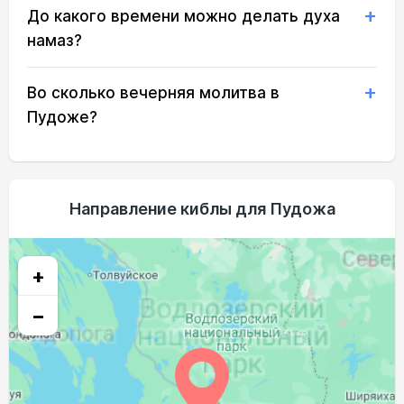
До какого времени можно делать духа
02:36
04:52
12:37
16:38
20:21
22:29
20, Чт
намаз?
02:37
04:55
12:37
16:36
20:18
22:27
21, Пт
Во сколько вечерняя молитва в
02:38
04:57
12:37
16:34
20:15
22:25
22, Сб
Пудоже?
02:39
05:00
12:37
16:33
20:12
22:24
23, Вс
02:40
05:03
12:36
16:31
20:09
22:22
24, Пн
Направление киблы для Пудожа
02:41
05:05
12:36
16:29
20:05
22:20
25, Вт
02:42
05:08
12:36
16:27
20:02
22:19
26, Ср
+
02:43
05:10
12:35
16:25
19:59
22:17
27, Чт
−
02:44
05:13
12:35
16:23
19:56
22:15
28, Пт
02:45
05:16
12:35
16:22
19:53
22:13
29, Сб