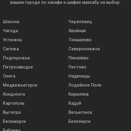
вашем городе по ханафи и шафии мазхабу на выбор.
Шексна
Череповец
Чагода
Хвойная
Устюжна
Тоншалово
Сегежа
Североонежск
Подпорожье
Пикалёво
Петрозаводск
Пестово
Онега
Надвоицы
Медвежьегорск
Лодейное Поле
Кондопога
Кириллов
Каргополь
Кадуй
Вытегра
Весьегонск
Беломорск
Белозерск
Бабаево