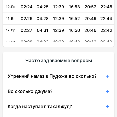
02:24
04:25
12:39
16:53
20:52
22:45
10, Пн
02:26
04:28
12:39
16:52
20:49
22:44
11, Вт
02:27
04:31
12:39
16:50
20:46
22:42
12, Ср
02:28
04:33
12:39
16:49
20:43
22:40
13, Чт
02:29
04:36
12:39
16:47
20:40
22:39
14, Пт
Часто задаваемые вопросы
02:30
04:39
12:38
16:46
20:37
22:37
15, Сб
Утренний намаз в Пудоже во сколько?
02:31
04:41
12:38
16:44
20:34
22:35
16, Вс
02:32
04:44
12:38
16:43
20:30
22:34
17, Пн
Во сколько джума?
02:34
04:47
12:38
16:41
20:27
22:32
18, Вт
Когда наступает тахаджуд?
02:35
04:49
12:38
16:39
20:24
22:31
19, Ср