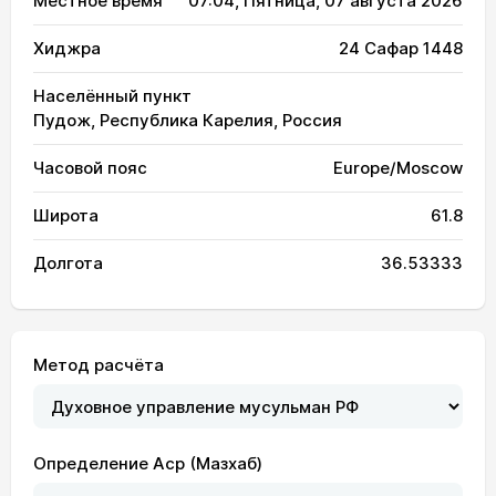
Местное время
07:04
, Пятница, 07 августа 2026
Хиджра
24 Сафар 1448
Населённый пункт
Пудож, Республика Карелия, Россия
Часовой пояс
Europe/Moscow
Широта
61.8
Долгота
36.53333
Метод расчёта
Определение Аср (Мазхаб)