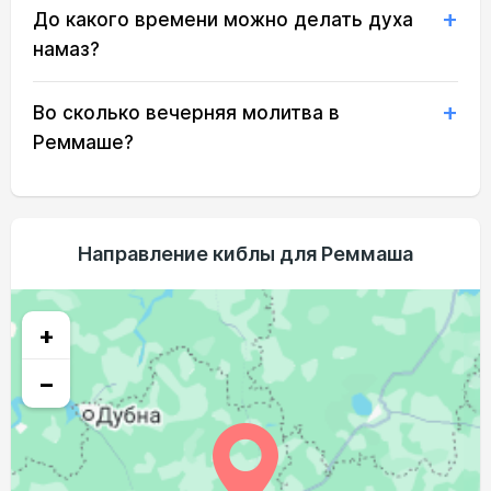
До какого времени можно делать духа
02:41
05:07
12:31
16:29
19:54
22:07
20, Чт
намаз?
02:45
05:09
12:31
16:27
19:52
22:03
21, Пт
Во сколько вечерняя молитва в
02:48
05:11
12:31
16:26
19:49
21:59
22, Сб
Реммаше?
02:52
05:13
12:30
16:25
19:47
21:55
23, Вс
02:56
05:15
12:30
16:23
19:44
21:51
24, Пн
Направление киблы для Реммаша
02:59
05:17
12:30
16:22
19:42
21:47
25, Вт
03:03
05:19
12:29
16:20
19:39
21:43
26, Ср
+
03:06
05:21
12:29
16:19
19:37
21:40
27, Чт
−
03:09
05:23
12:29
16:17
19:34
21:36
28, Пт
03:13
05:25
12:29
16:16
19:31
21:32
29, Сб