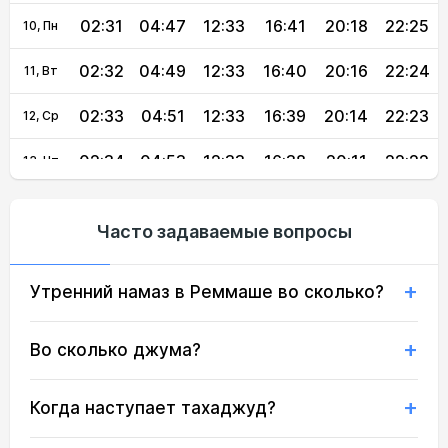
02:31
04:47
12:33
16:41
20:18
22:25
10, Пн
02:32
04:49
12:33
16:40
20:16
22:24
11, Вт
02:33
04:51
12:33
16:39
20:14
22:23
12, Ср
02:34
04:53
12:33
16:38
20:11
22:22
13, Чт
02:34
04:55
12:32
16:37
20:09
22:20
14, Пт
Часто задаваемые вопросы
02:35
04:57
12:32
16:35
20:07
22:19
15, Сб
Утренний намаз в Реммаше во сколько?
02:36
04:59
12:32
16:34
20:04
22:18
16, Вс
02:37
05:01
12:32
16:33
20:02
22:16
17, Пн
Во сколько джума?
02:38
05:03
12:32
16:32
19:59
22:15
18, Вт
Когда наступает тахаджуд?
02:39
05:05
12:31
16:30
19:57
22:11
19, Ср