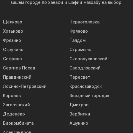
вашем городе по ханафи и шафии мазхабу на выбор.
Щёлково
Черноголовка
Хотьково
Фряново
Фрязино
Талдом
Струнино
Стромынь
Софрино
Скоропусковский
Сергиев Посад
Свердловский
Правдинский
Пересвет
Лосино-Петровский
Краснозаводск
Королёв
Звёздный городок
Загорянский
Дмитров
Деденёво
Вербилки
Биокомбината
Ашукино
Александров