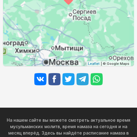
03:16
05:27
12:28
16:14
19:29
21:29
30, Вс
03:19
05:29
12:28
16:12
19:26
21:25
31, Пн
Leaflet
| © Google Maps
На нашем сайте вы можете смотреть актуальное время
мусульманских молитв, время намаза на сегодня и на
месяц вперёд. Здесь вы найдёте расписание намаза в