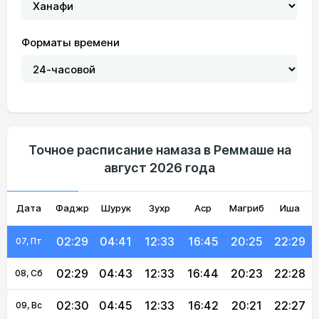
Форматы времени
02:23
04:29
12:34
16:50
20:38
22:36
01, Сб
02:24
04:31
12:34
16:49
20:36
22:35
02, Вс
02:25
04:33
12:34
16:49
20:34
22:34
03, Пн
02:26
04:35
12:34
16:48
20:32
22:32
04, Вт
Точное расписание намаза в Реммаше на
август 2026 года
02:27
04:37
12:34
16:47
20:29
22:31
05, Ср
Дата
Фаджр
02:28
04:39
Шурук
12:34
Зухр
16:46
Аср
Магриб
20:27
22:30
Иша
06, Чт
02:29
04:41
12:33
16:45
20:25
22:29
07, Пт
02:29
04:43
12:33
16:44
20:23
22:28
08, Сб
02:30
04:45
12:33
16:42
20:21
22:27
09, Вс