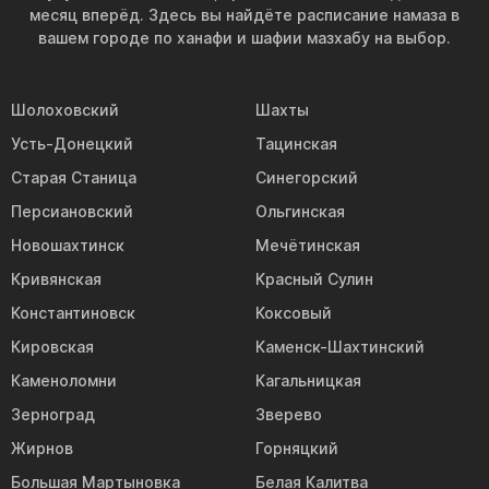
месяц вперёд. Здесь вы найдёте расписание намаза в
вашем городе по ханафи и шафии мазхабу на выбор.
Шолоховский
Шахты
Усть-Донецкий
Тацинская
Старая Станица
Синегорский
Персиановский
Ольгинская
Новошахтинск
Мечётинская
Кривянская
Красный Сулин
Константиновск
Коксовый
Кировская
Каменск-Шахтинский
Каменоломни
Кагальницкая
Зерноград
Зверево
Жирнов
Горняцкий
Большая Мартыновка
Белая Калитва