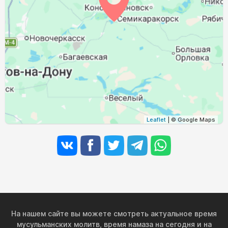
03:54
05:33
12:17
16:02
19:02
20:33
30, Вс
03:56
05:34
12:17
16:01
19:00
20:31
31, Пн
Leaflet
| © Google Maps
На нашем сайте вы можете смотреть актуальное время
мусульманских молитв, время намаза на сегодня и на