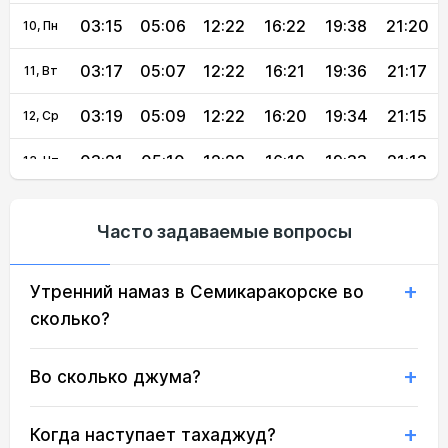
03:15
05:06
12:22
16:22
19:38
21:20
10, Пн
03:17
05:07
12:22
16:21
19:36
21:17
11, Вт
03:19
05:09
12:22
16:20
19:34
21:15
12, Ср
03:21
05:10
12:22
16:19
19:33
21:13
13, Чт
03:23
05:11
12:22
16:18
19:31
21:10
14, Пт
Часто задаваемые вопросы
03:25
05:13
12:21
16:17
19:29
21:08
15, Сб
Утренний намаз в Семикаракорске во
03:27
05:14
12:21
16:17
19:28
21:06
16, Вс
сколько?
03:29
05:15
12:21
16:16
19:26
21:03
17, Пн
Во сколько джума?
03:31
05:17
12:21
16:15
19:24
21:01
18, Вт
03:33
05:18
12:20
16:14
19:22
20:59
19, Ср
Когда наступает тахаджуд?