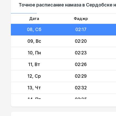
Точное расписание намаза в Сердобске н
06, Чт
02:11
07, Пт
02:13
Дата
Фаджр
08, Сб
02:17
09, Вс
02:20
10, Пн
02:23
11, Вт
02:26
12, Ср
02:29
13, Чт
02:32
14, Пт
02:35
15, Сб
02:38