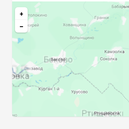
26, Ср
03:07
+
27, Чт
03:10
−
28, Пт
03:12
29, Сб
03:15
30, Вс
03:17
31, Пн
03:19