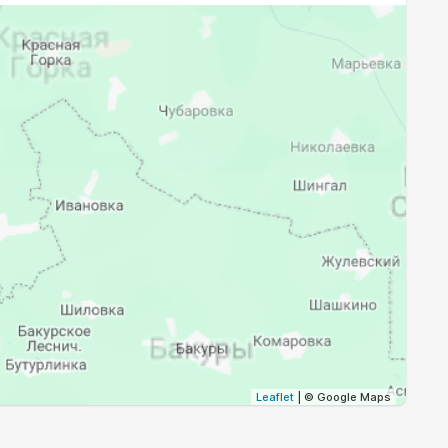
19:05
20:52
19:03
20:49
19:01
20:46
18:58
20:44
18:56
20:41
18:54
20:38
Leaflet
| © Google Maps