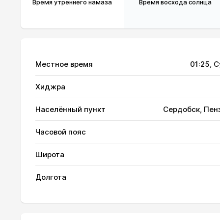
Время утреннего намаза
Время восхода солнца
Местное время
01:25
, 
Хиджра
Населённый пункт
Сердобск, Пен
01, Сб
02:08
Часовой пояс
02, Вс
02:08
Широта
03, Пн
02:09
Долгота
04, Вт
02:10
05, Ср
02:10