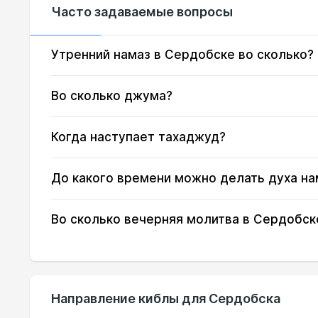
Часто задаваемые вопросы
16, Вс
02:41
17, Пн
02:44
Утренний намаз в Сердобске во сколько?
18, Вт
02:46
Во сколько джума?
19, Ср
02:49
Когда наступает тахаджуд?
20, Чт
02:52
До какого времени можно делать духа на
21, Пт
02:54
22, Сб
02:57
Во сколько вечерняя молитва в Сердобск
23, Вс
03:00
24, Пн
03:02
Направление киблы для Сердобска
25, Вт
03:05