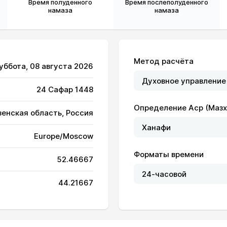
Время полуденного
Время послеполуденного
намаза
намаза
Метод расчёта
Суббота, 08 августа 2026
24 Сафар 1448
Определение Аср (Мазх
зенская область, Россия
04:23
12:10
16:21
Europe/Moscow
04:24
12:09
16:20
Форматы времени
52.46667
04:26
12:09
16:19
44.21667
04:28
12:09
16:18
04:29
12:09
16:17