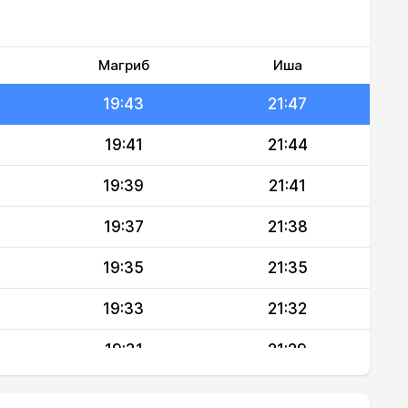
19:46
21:54
19:45
21:51
Магриб
Иша
19:43
21:47
19:41
21:44
19:39
21:41
19:37
21:38
19:35
21:35
19:33
21:32
19:31
21:29
19:29
21:25