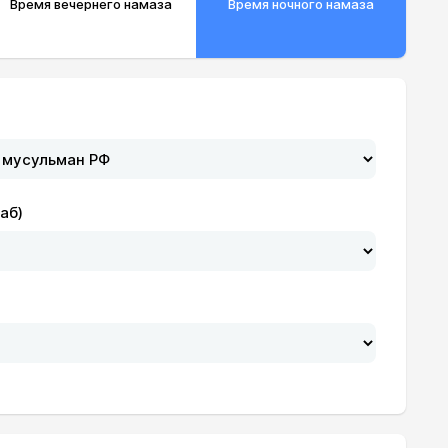
Время вечернего намаза
Время ночного намаза
аб)
19:55
22:02
19:54
22:01
19:52
22:00
19:50
21:59
19:48
21:57