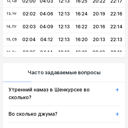
02:00
04:03
12:13
16:25
20:22
22:17
12, Ср
02:02
04:06
12:13
16:24
20:19
22:16
13, Чт
02:03
04:09
12:13
16:22
20:16
22:14
14, Пт
02:04
04:12
12:13
16:20
20:13
22:13
15, Сб
02:05
04:14
12:13
16:19
20:10
22:11
16, Вс
02:06
04:17
12:13
16:17
20:07
22:09
17, Пн
Часто задаваемые вопросы
02:07
04:20
12:12
16:16
20:03
22:07
18, Вт
Утренний намаз в Шенкурске во
02:08
04:22
12:12
16:14
20:00
22:06
19, Ср
сколько?
02:10
04:25
12:12
16:12
19:57
22:04
20, Чт
Во сколько джума?
02:11
04:28
12:12
16:11
19:54
22:02
21, Пт