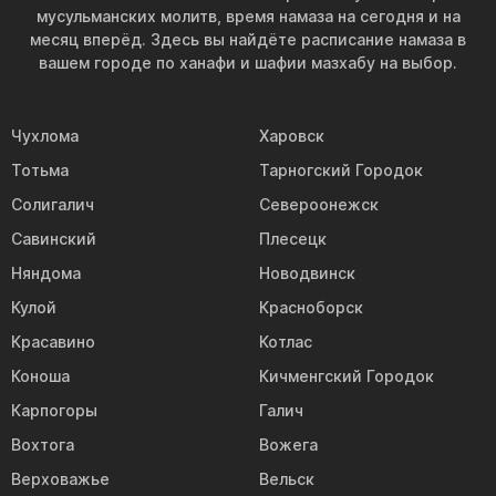
мусульманских молитв, время намаза на сегодня и на
месяц вперёд. Здесь вы найдёте расписание намаза в
вашем городе по ханафи и шафии мазхабу на выбор.
Чухлома
Харовск
Тотьма
Тарногский Городок
Солигалич
Североонежск
Савинский
Плесецк
Няндома
Новодвинск
Кулой
Красноборск
Красавино
Котлас
Коноша
Кичменгский Городок
Карпогоры
Галич
Вохтога
Вожега
Верховажье
Вельск