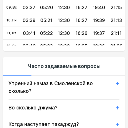
03:37
05:20
12:30
16:27
19:40
21:15
09, Вс
03:39
05:21
12:30
16:27
19:39
21:13
10, Пн
03:41
05:22
12:30
16:26
19:37
21:11
11, Вт
03:42
05:23
12:30
16:25
19:36
21:09
12, Ср
03:44
05:24
12:30
16:24
19:34
21:07
13, Чт
Часто задаваемые вопросы
03:46
05:26
12:30
16:24
19:33
21:05
14, Пт
Утренний намаз в Смоленской во
03:47
05:27
12:29
16:23
19:31
21:03
15, Сб
сколько?
03:49
05:28
12:29
16:22
19:30
21:01
16, Вс
Во сколько джума?
03:51
05:29
12:29
16:21
19:28
20:59
17, Пн
03:52
05:30
12:29
16:21
19:26
20:57
18, Вт
Когда наступает тахаджуд?