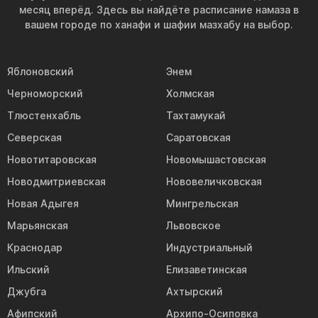
месяц вперёд. Здесь вы найдёте расписание намаза в
вашем городе по ханафи и шафии мазхабу на выбор.
Яблоновский
Энем
Черноморский
Холмская
Тлюстенхабль
Тахтамукай
Северская
Саратовская
Новотитаровская
Новомышастовская
Новодмитриевская
Нововеличковская
Новая Адыгея
Мингрельская
Марьянская
Львовское
Краснодар
Индустриальный
Ильский
Елизаветинская
Джубга
Ахтырский
Афипский
Архипо-Осиповка