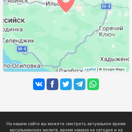
04:10
05:43
12:26
16:10
19:08
20:34
29, Сб
04:12
05:44
12:25
16:09
19:06
20:32
30, Вс
04:13
05:46
12:25
16:08
19:04
20:30
31, Пн
Leaflet
| © Google Maps
На нашем сайте вы можете смотреть актуальное время
мусульманских молитв, время намаза на сегодня и на