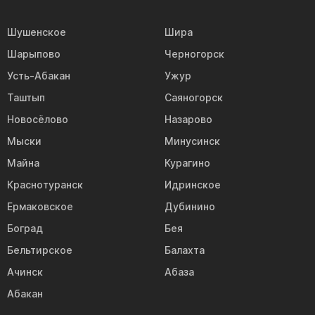
Шушенское
Шира
Шарыпово
Черногорск
Усть-Абакан
Ужур
Таштып
Саяногорск
Новосёлово
Назарово
Мыски
Минусинск
Майна
Курагино
Краснотуранск
Идринское
Ермаковское
Дубинино
Боград
Бея
Бельтирское
Балахта
Ачинск
Абаза
Абакан