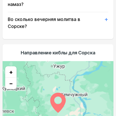
03:41
05:49
13:02
16:57
20:14
22:11
намаз?
03:44
05:51
13:02
16:55
20:12
22:08
23, Вс
Во сколько вечерняя молитва в
03:47
05:52
13:01
16:54
20:09
22:04
24, Пн
Сорске?
03:50
05:54
13:01
16:53
20:07
22:01
25, Вт
03:53
05:56
13:01
16:51
20:05
21:58
26, Ср
Направление киблы для Сорска
03:56
05:58
13:01
16:50
20:02
21:55
27, Чт
03:58
06:00
13:00
16:48
20:00
21:51
28, Пт
+
04:01
06:01
13:00
16:47
19:58
21:48
29, Сб
−
04:04
06:03
13:00
16:45
19:55
21:45
30, Вс
04:06
06:05
12:59
16:44
19:53
21:42
31, Пн