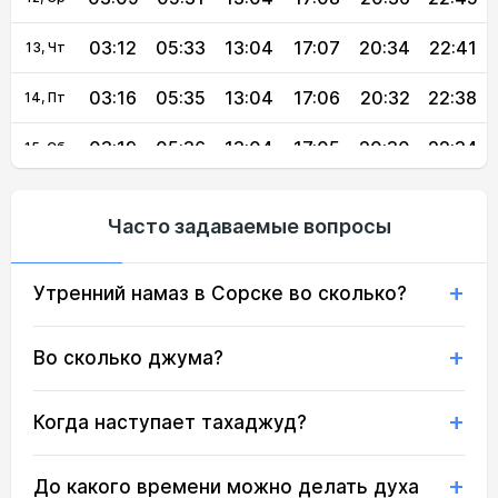
03:12
05:33
13:04
17:07
20:34
22:41
13, Чт
03:16
05:35
13:04
17:06
20:32
22:38
14, Пт
03:19
05:36
13:04
17:05
20:30
22:34
15, Сб
03:23
05:38
13:03
17:04
20:28
22:31
16, Вс
Часто задаваемые вопросы
03:26
05:40
13:03
17:03
20:25
22:28
17, Пн
Утренний намаз в Сорске во сколько?
03:29
05:42
13:03
17:02
20:23
22:24
18, Вт
03:32
05:44
13:03
17:00
20:21
22:21
19, Ср
Во сколько джума?
03:35
05:45
13:02
16:59
20:19
22:17
20, Чт
Когда наступает тахаджуд?
03:38
05:47
13:02
16:58
20:16
22:14
21, Пт
До какого времени можно делать духа
22, Сб