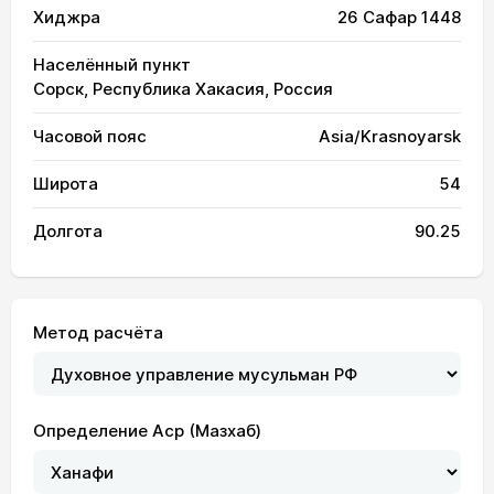
Хиджра
26 Сафар 1448
Населённый пункт
Сорск, Республика Хакасия, Россия
Часовой пояс
Asia/Krasnoyarsk
Широта
54
Долгота
90.25
Метод расчёта
Определение Аср (Мазхаб)
03:00
05:12
13:05
17:19
20:58
23:01
01, Сб
03:01
05:14
13:05
17:18
20:56
23:00
02, Вс