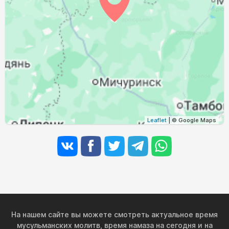
03:29
05:25
12:18
16:02
19:09
20:56
31, Пн
Leaflet
| © Google Maps
На нашем сайте вы можете смотреть актуальное время
мусульманских молитв, время намаза на сегодня и на