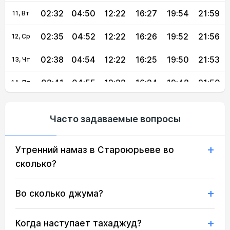
02:32
04:50
12:22
16:27
19:54
21:59
11, Вт
02:35
04:52
12:22
16:26
19:52
21:56
12, Ср
02:38
04:54
12:22
16:25
19:50
21:53
13, Чт
02:41
04:55
12:22
16:24
19:48
21:50
14, Пт
02:44
04:57
12:22
16:23
19:45
21:46
15, Сб
Часто задаваемые вопросы
02:48
04:59
12:21
16:21
19:43
21:43
16, Вс
Утренний намаз в Староюрьеве во
02:51
05:00
12:21
16:20
19:41
21:40
17, Пн
сколько?
02:54
05:02
12:21
16:19
19:39
21:37
18, Вт
Во сколько джума?
02:56
05:04
12:21
16:18
19:37
21:33
19, Ср
02:59
05:06
12:21
16:17
19:35
21:30
20, Чт
Когда наступает тахаджуд?