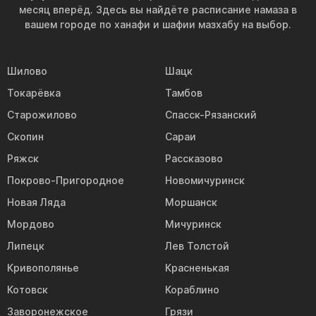
месяц вперёд. Здесь вы найдёте расписание намаза в
вашем городе по ханафи и шафии мазхабу на выбор.
Шилово
Шацк
Токарёвка
Тамбов
Старожилово
Спасск-Рязанский
Скопин
Сараи
Ряжск
Рассказово
Покрово-Пригородное
Новомичуринск
Новая Ляда
Моршанск
Мордово
Мичуринск
Липецк
Лев Толстой
Кривополянье
Красненькая
Котовск
Кораблино
Заворонежское
Грязи