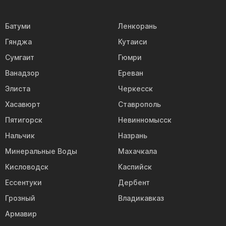
Батуми
Ленкорань
Гянджа
Кутаиси
Сумгаит
Гюмри
Ванадзор
Ереван
Элиста
Черкесск
Хасавюрт
Ставрополь
Пятигорск
Невинномысск
Нальчик
Назрань
Минеральные Воды
Махачкала
Кисловодск
Каспийск
Ессентуки
Дербент
Грозный
Владикавказ
Армавир