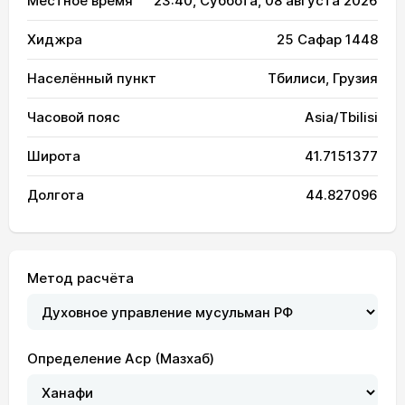
Местное время
23:40
, Суббота, 08 августа 2026
Хиджра
25 Сафар 1448
Населённый пункт
Тбилиси, Грузия
Часовой пояс
Asia/Tbilisi
Широта
41.7151377
Долгота
44.827096
Метод расчёта
Определение Аср (Мазхаб)