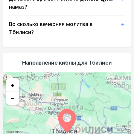
04:45
06:15
13:04
16:52
19:52
21:15
21, Пт
намаз?
04:46
06:16
13:04
16:51
19:50
21:14
22, Сб
Во сколько вечерняя молитва в
04:48
06:17
13:03
16:50
19:49
21:12
23, Вс
Тбилиси?
04:49
06:18
13:03
16:49
19:47
21:10
24, Пн
04:51
06:19
13:03
16:48
19:46
21:08
25, Вт
Направление киблы для Тбилиси
04:52
06:20
13:03
16:47
19:44
21:06
26, Ср
04:53
06:21
13:02
16:47
19:43
21:04
27, Чт
+
04:55
06:22
13:02
16:46
19:41
21:02
28, Пт
−
04:56
06:23
13:02
16:45
19:39
21:00
29, Сб
04:57
06:24
13:01
16:44
19:38
20:59
30, Вс