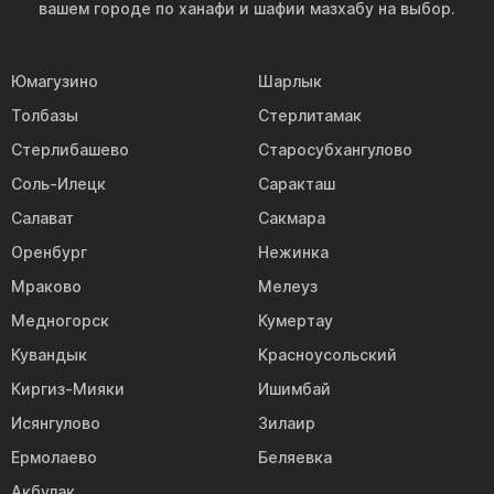
вашем городе по ханафи и шафии мазхабу на выбор.
Юмагузино
Шарлык
Толбазы
Стерлитамак
Стерлибашево
Старосубхангулово
Соль-Илецк
Саракташ
Салават
Сакмара
Оренбург
Нежинка
Мраково
Мелеуз
Медногорск
Кумертау
Кувандык
Красноусольский
Киргиз-Мияки
Ишимбай
Исянгулово
Зилаир
Ермолаево
Беляевка
Акбулак