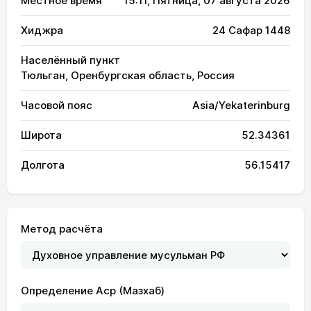
Местное время
15:11
, Пятница, 07 августа 2026
Хиджра
24 Сафар 1448
Населённый пункт
Тюльган, Оренбургская область, Россия
Часовой пояс
Asia/Yekaterinburg
Широта
52.34361
Долгота
56.15417
Метод расчёта
Определение Аср (Мазхаб)