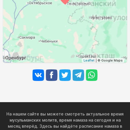
04:30
06:23
13:16
17:02
20:08
21:52
30, Вс
04:32
06:25
13:16
17:00
20:06
21:49
31, Пн
Leaflet
| © Google Maps
На нашем сайте вы можете смотреть актуальное время
мусульманских молитв, время намаза на сегодня и на
месяц вперёд. Здесь вы найдёте расписание намаза в