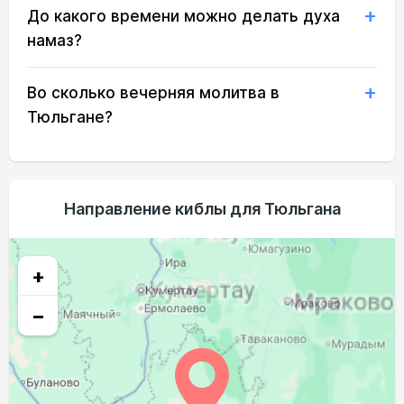
До какого времени можно делать духа
04:05
06:06
13:19
17:14
20:30
22:22
20, Чт
намаз?
04:07
06:08
13:19
17:13
20:28
22:19
21, Пт
Во сколько вечерняя молитва в
04:10
06:10
13:18
17:12
20:26
22:16
22, Сб
Тюльгане?
04:13
06:11
13:18
17:11
20:24
22:13
23, Вс
04:15
06:13
13:18
17:10
20:22
22:10
24, Пн
Направление киблы для Тюльгана
04:18
06:15
13:18
17:08
20:19
22:07
25, Вт
04:20
06:16
13:17
17:07
20:17
22:04
26, Ср
+
04:23
06:18
13:17
17:06
20:15
22:01
27, Чт
−
04:25
06:20
13:17
17:04
20:13
21:58
28, Пт
04:28
06:21
13:16
17:03
20:10
21:55
29, Сб