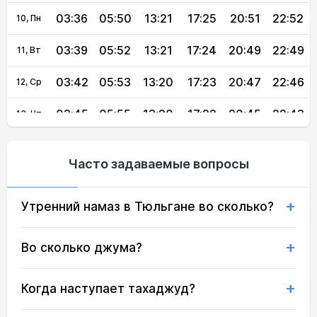
03:36
05:50
13:21
17:25
20:51
22:52
10, Пн
03:39
05:52
13:21
17:24
20:49
22:49
11, Вт
03:42
05:53
13:20
17:23
20:47
22:46
12, Ср
03:45
05:55
13:20
17:22
20:45
22:43
13, Чт
03:48
05:56
13:20
17:21
20:43
22:40
14, Пт
Часто задаваемые вопросы
03:51
05:58
13:20
17:20
20:41
22:37
15, Сб
Утренний намаз в Тюльгане во сколько?
03:54
06:00
13:20
17:19
20:39
22:34
16, Вс
03:57
06:01
13:19
17:18
20:37
22:31
17, Пн
Во сколько джума?
03:59
06:03
13:19
17:17
20:35
22:28
18, Вт
Когда наступает тахаджуд?
04:02
06:05
13:19
17:16
20:32
22:25
19, Ср