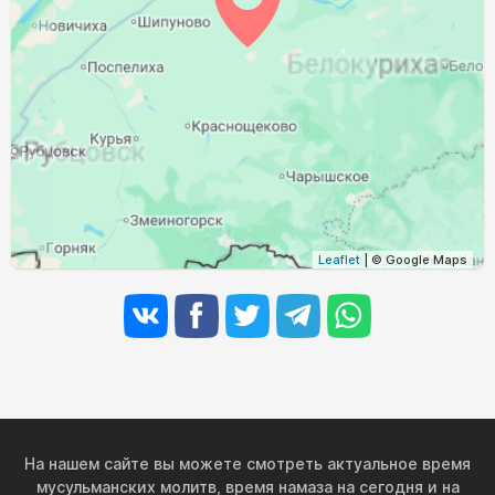
04:45
06:36
13:27
17:12
20:17
22:00
31, Пн
Leaflet
| © Google Maps
На нашем сайте вы можете смотреть актуальное время
мусульманских молитв, время намаза на сегодня и на