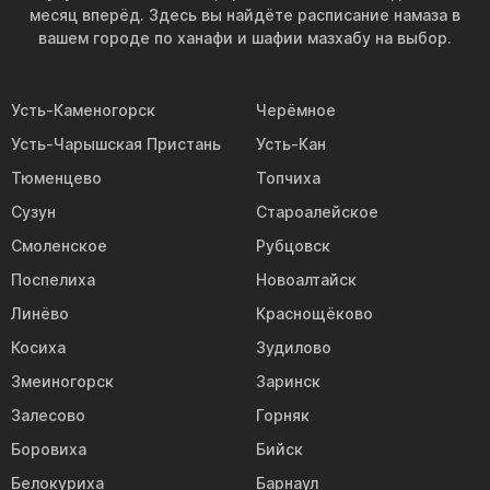
месяц вперёд. Здесь вы найдёте расписание намаза в
вашем городе по ханафи и шафии мазхабу на выбор.
Усть-Каменогорск
Черёмное
Усть-Чарышская Пристань
Усть-Кан
Тюменцево
Топчиха
Сузун
Староалейское
Смоленское
Рубцовск
Поспелиха
Новоалтайск
Линёво
Краснощёково
Косиха
Зудилово
Змеиногорск
Заринск
Залесово
Горняк
Боровиха
Бийск
Белокуриха
Барнаул