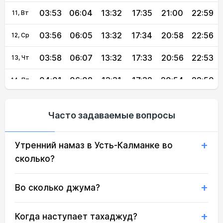
03:53
06:04
13:32
17:35
21:00
22:59
11, Вт
03:56
06:05
13:32
17:34
20:58
22:56
12, Ср
03:58
06:07
13:32
17:33
20:56
22:53
13, Чт
04:01
06:08
13:31
17:32
20:54
22:50
14, Пт
04:04
06:10
13:31
17:31
20:52
22:47
15, Сб
Часто задаваемые вопросы
04:07
06:12
13:31
17:30
20:50
22:44
16, Вс
Утренний намаз в Усть-Калманке во
04:10
06:13
13:31
17:29
20:48
22:41
17, Пн
сколько?
04:12
06:15
13:31
17:28
20:45
22:38
18, Вт
Во сколько джума?
04:15
06:17
13:30
17:27
20:43
22:35
19, Ср
04:18
06:18
13:30
17:26
20:41
22:32
20, Чт
Когда наступает тахаджуд?