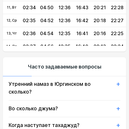
02:34
04:50
12:36
16:43
20:21
22:28
11, Вт
02:35
04:52
12:36
16:42
20:18
22:27
12, Ср
02:36
04:54
12:35
16:41
20:16
22:25
13, Чт
02:37
04:56
12:35
16:40
20:13
22:24
14, Пт
02:37
04:58
12:35
16:39
20:11
22:23
15, Сб
Часто задаваемые вопросы
02:38
05:00
12:35
16:37
20:08
22:21
16, Вс
Утренний намаз в Юргинском во
02:39
05:02
12:35
16:36
20:06
22:20
17, Пн
сколько?
02:40
05:04
12:34
16:35
20:04
22:19
18, Вт
Во сколько джума?
02:41
05:06
12:34
16:33
20:01
22:17
19, Ср
02:42
05:08
12:34
16:32
19:59
22:13
20, Чт
Когда наступает тахаджуд?