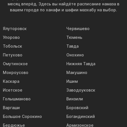
месяц вперёд. Здесь вы найдёте расписание намаза в
вашем городе по ханафи и шафии мазхабу на выбор.
Ялуторовск
Червишево
Упорово
Тюмень
Тобольск
Тавда
Петухово
Онохино
Омутинское
Нижняя Тавда
Мокроусово
Макушино
Каскара
Ишим
Исетское
Заводоуковск
Голышманово
Винзили
Варгаши
Боровский
Большое Сорокино
Богандинский
Бердюжье
Армизонское