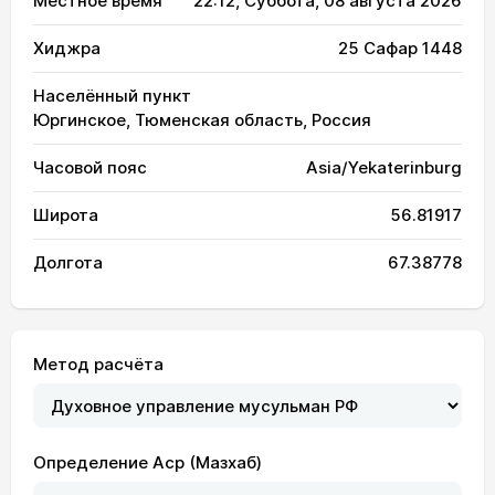
Местное время
22:12
, Суббота, 08 августа 2026
Хиджра
25 Сафар 1448
Населённый пункт
Юргинское, Тюменская область, Россия
Часовой пояс
Asia/Yekaterinburg
Широта
56.81917
Долгота
67.38778
Метод расчёта
Определение Аср (Мазхаб)