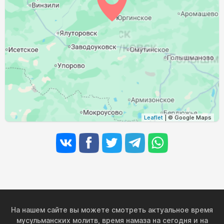
03:19
05:30
12:31
16:15
19:30
21:31
31, Пн
Leaflet
| © Google Maps
На нашем сайте вы можете смотреть актуальное время
мусульманских молитв, время намаза на сегодня и на