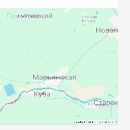
18:59
20:26
18:57
20:23
18:55
20:21
18:54
20:19
18:52
20:17
18:50
20:15
18:49
20:13
18:47
20:11
18:45
20:09
Leaflet
| © Google Maps