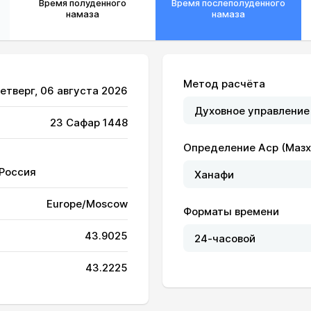
Время полуденного
Время послеполуденного
намаза
намаза
Метод расчёта
Четверг, 06 августа 2026
23 Сафар 1448
Определение Аср (Мазх
 Россия
Europe/Moscow
Форматы времени
43.9025
04:55
12:13
16:13
43.2225
04:56
12:13
16:12