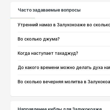
13, Чт
03:31
Часто задаваемые вопросы
14, Пт
03:32
15, Сб
03:34
Утренний намаз в Залукокоаже во скольк
16, Вс
03:35
Во сколько джума?
17, Пн
03:37
Когда наступает тахаджуд?
18, Вт
03:39
До какого времени можно делать духа на
19, Ср
03:40
20, Чт
03:42
Во сколько вечерняя молитва в Залукоко
21, Пт
03:43
22, Сб
03:45
Направление киблы для Залукокоаже