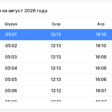
04:58
12:13
16:12
 на август 2026 года
04:59
12:13
16:11
05:00
12:13
16:11
Шурук
Зухр
Аср
05:01
12:13
16:10
05:02
12:13
16:10
05:03
12:13
16:09
05:04
12:13
16:09
05:05
12:13
16:08
05:06
12:12
16:07
05:08
12:12
16:07