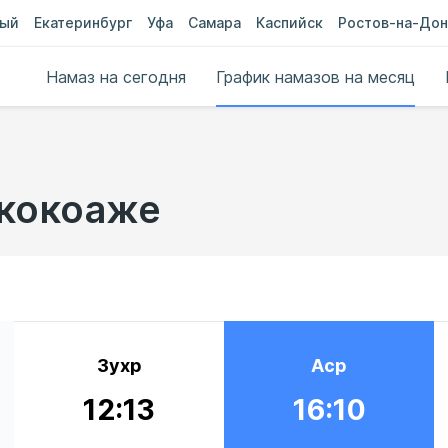
ный
Екатеринбург
Уфа
Самара
Каспийск
Ростов-на-Дон
Намаз на сегодня
График намазов на месяц
укокоаже
Зухр
Аср
12:13
16:10