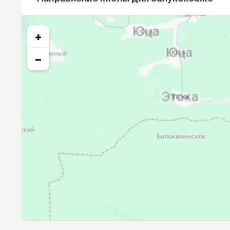
23, Вс
03:46
24, Пн
03:48
+
25, Вт
03:50
−
26, Ср
03:51
27, Чт
03:53
28, Пт
03:54
29, Сб
03:56
30, Вс
03:57
31, Пн
03:58