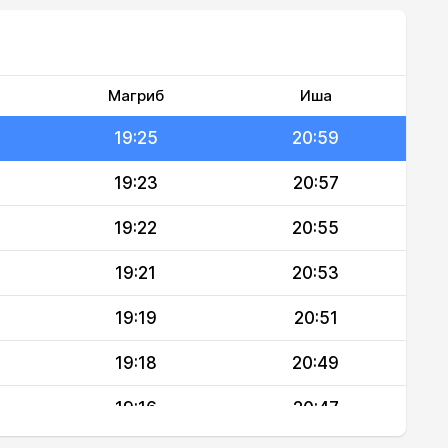
19:29
21:04
19:27
21:02
19:26
21:00
Магриб
Иша
19:25
20:59
19:23
20:57
19:22
20:55
19:21
20:53
19:19
20:51
19:18
20:49
19:16
20:47