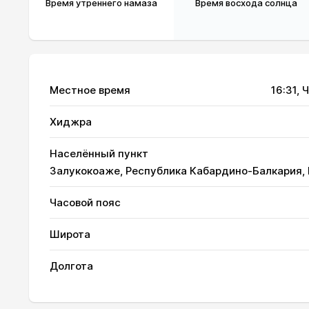
Время утреннего намаза
Время восхода солнца
Местное время
16:31
, 
Хиджра
Населённый пункт
Залукокоаже, Республика Кабардино-Балкария,
Часовой пояс
Широта
01, Сб
03:11
Долгота
02, Вс
03:12