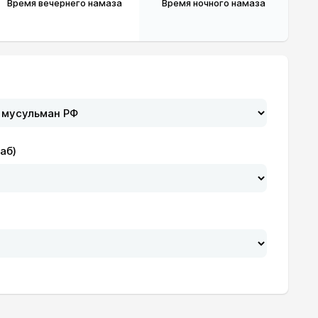
Время вечернего намаза
Время ночного намаза
аб)
19:31
21:07
19:30
21:06