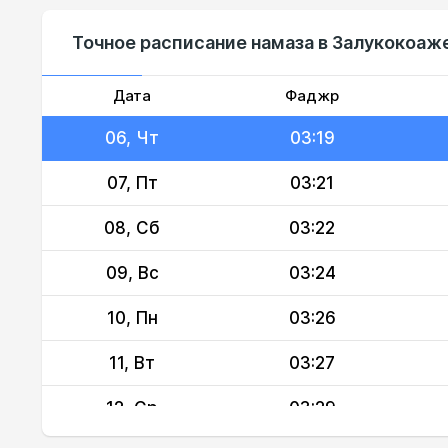
03, Пн
03:14
Точное расписание намаза в Залукокоаже
04, Вт
03:16
05, Ср
03:17
Дата
Фаджр
06, Чт
03:19
07, Пт
03:21
08, Сб
03:22
09, Вс
03:24
10, Пн
03:26
11, Вт
03:27
12, Ср
03:29