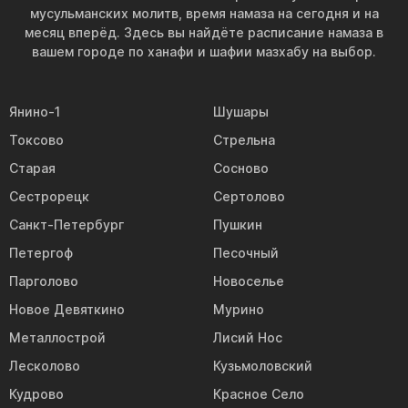
мусульманских молитв, время намаза на сегодня и на
месяц вперёд. Здесь вы найдёте расписание намаза в
вашем городе по ханафи и шафии мазхабу на выбор.
Янино-1
Шушары
Токсово
Стрельна
Старая
Сосново
Сестрорецк
Сертолово
Санкт-Петербург
Пушкин
Петергоф
Песочный
Парголово
Новоселье
Новое Девяткино
Мурино
Металлострой
Лисий Нос
Лесколово
Кузьмоловский
Кудрово
Красное Село