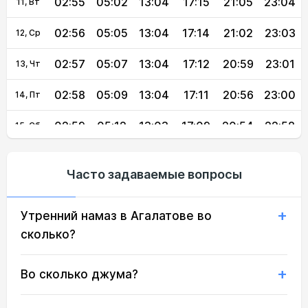
02:55
05:02
13:04
17:15
21:05
23:04
11, Вт
02:56
05:05
13:04
17:14
21:02
23:03
12, Ср
02:57
05:07
13:04
17:12
20:59
23:01
13, Чт
02:58
05:09
13:04
17:11
20:56
23:00
14, Пт
02:59
05:12
13:03
17:09
20:54
22:58
15, Сб
03:00
05:14
13:03
17:08
20:51
22:57
16, Вс
Часто задаваемые вопросы
03:01
05:17
13:03
17:06
20:48
22:55
17, Пн
Утренний намаз в Агалатове во
03:02
05:19
13:03
17:05
20:45
22:54
18, Вт
сколько?
03:03
05:22
13:03
17:03
20:42
22:52
19, Ср
Во сколько джума?
03:04
05:24
13:02
17:02
20:39
22:50
20, Чт