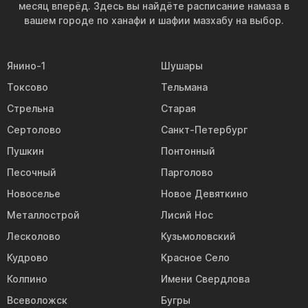
месяц вперёд. Здесь вы найдёте расписание намаза в
вашем городе по ханафи и шафии мазхабу на выбор.
Янино-1
Шушары
Токсово
Тельмана
Стрельна
Старая
Сертолово
Санкт-Петербург
Пушкин
Понтонный
Песочный
Парголово
Новоселье
Новое Девяткино
Металлострой
Лисий Нос
Лесколово
Кузьмоловский
Кудрово
Красное Село
Колпино
Имени Свердлова
Всеволожск
Бугры