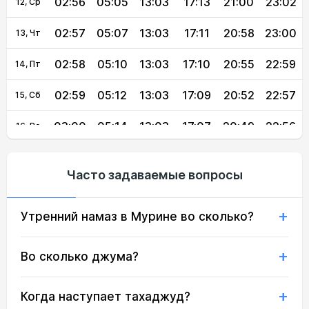
02:56
05:05
13:03
17:13
21:00
23:02
12, Ср
02:57
05:07
13:03
17:11
20:58
23:00
13, Чт
02:58
05:10
13:03
17:10
20:55
22:59
14, Пт
02:59
05:12
13:03
17:09
20:52
22:57
15, Сб
03:00
05:14
13:03
17:07
20:49
22:56
16, Вс
03:01
05:17
13:02
17:06
20:46
22:54
17, Пн
Часто задаваемые вопросы
03:02
05:19
13:02
17:04
20:44
22:52
18, Вт
Утренний намаз в Мурине во сколько?
03:03
05:22
13:02
17:03
20:41
22:51
19, Ср
03:04
05:24
13:02
17:01
20:38
22:49
20, Чт
Во сколько джума?
03:05
05:27
13:01
17:00
20:35
22:48
21, Пт
Когда наступает тахаджуд?