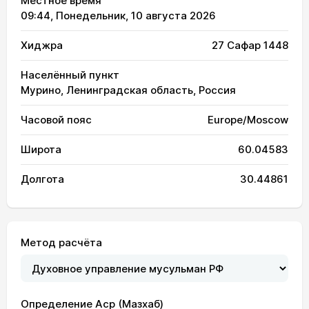
Местное время
09:44
, Понедельник, 10 августа 2026
Хиджра
27 Сафар 1448
Населённый пункт
Мурино, Ленинградская область, Россия
Часовой пояс
Europe/Moscow
Широта
60.04583
Долгота
30.44861
Метод расчёта
02:44
04:39
13:05
17:26
21:29
23:17
01, Сб
Определение Аср (Мазхаб)