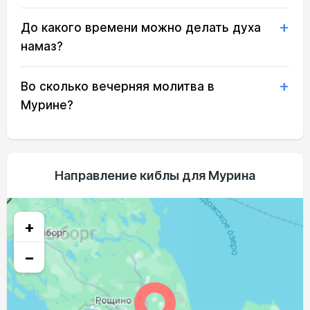
03:06
05:29
13:01
16:58
20:32
22:46
22, Сб
До какого времени можно делать духа
03:07
05:31
13:01
16:56
20:29
22:45
23, Вс
намаз?
03:08
05:34
13:01
16:55
20:26
22:43
24, Пн
Во сколько вечерняя молитва в
03:09
05:36
13:00
16:53
20:23
22:41
25, Вт
Мурине?
03:10
05:38
13:00
16:51
20:20
22:40
26, Ср
03:11
05:41
13:00
16:50
20:17
22:38
27, Чт
Направление киблы для Мурина
03:12
05:43
12:59
16:48
20:14
22:37
28, Пт
03:12
05:46
12:59
16:46
20:11
22:34
29, Сб
+
03:13
05:48
12:59
16:44
20:08
22:29
30, Вс
−
03:17
05:50
12:59
16:42
20:05
22:24
31, Пн