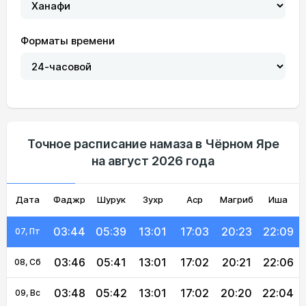
Форматы времени
03:31
05:31
13:02
17:07
20:32
22:22
01, Сб
03:33
05:33
13:02
17:06
20:30
22:20
02, Вс
03:35
05:34
13:02
17:06
20:29
22:18
03, Пн
03:37
05:35
13:02
17:05
20:27
22:15
04, Вт
Точное расписание намаза в Чёрном Яре
на август 2026 года
03:40
05:37
13:02
17:05
20:26
22:13
05, Ср
Дата
Фаджр
03:42
05:38
Шурук
13:01
Зухр
17:04
Аср
Магриб
20:24
22:11
Иша
06, Чт
03:44
05:39
13:01
17:03
20:23
22:09
07, Пт
03:46
05:41
13:01
17:02
20:21
22:06
08, Сб
03:48
05:42
13:01
17:02
20:20
22:04
09, Вс