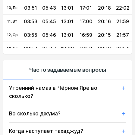
03:51
05:43
13:01
17:01
20:18
22:02
10, Пн
03:53
05:45
13:01
17:00
20:16
21:59
11, Вт
03:55
05:46
13:01
16:59
20:15
21:57
12, Ср
03:57
05:47
13:00
16:58
20:13
21:54
13, Чт
03:59
05:49
13:00
16:58
20:11
21:52
14, Пт
Часто задаваемые вопросы
04:01
05:50
13:00
16:57
20:09
21:50
15, Сб
Утренний намаз в Чёрном Яре во
04:03
05:51
13:00
16:56
20:08
21:47
16, Вс
сколько?
04:05
05:53
13:00
16:55
20:06
21:45
17, Пн
Во сколько джума?
04:07
05:54
12:59
16:54
20:04
21:43
18, Вт
04:09
05:55
12:59
16:53
20:02
21:40
19, Ср
Когда наступает тахаджуд?