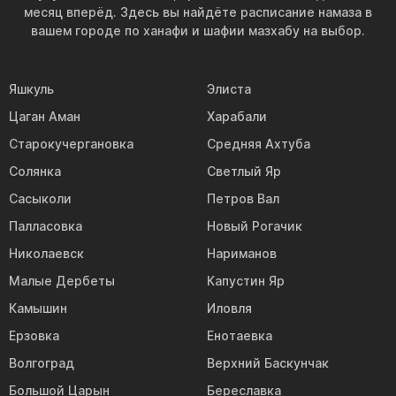
месяц вперёд. Здесь вы найдёте расписание намаза в
вашем городе по ханафи и шафии мазхабу на выбор.
Яшкуль
Элиста
Цаган Аман
Харабали
Старокучергановка
Средняя Ахтуба
Солянка
Светлый Яр
Сасыколи
Петров Вал
Палласовка
Новый Рогачик
Николаевск
Нариманов
Малые Дербеты
Капустин Яр
Камышин
Иловля
Ерзовка
Енотаевка
Волгоград
Верхний Баскунчак
Большой Царын
Береславка