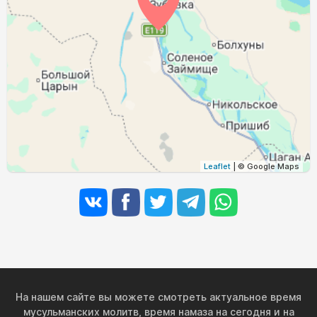
04:30
06:10
12:56
16:41
19:41
21:14
30, Вс
04:32
06:12
12:56
16:40
19:39
21:11
31, Пн
Leaflet
| © Google Maps
На нашем сайте вы можете смотреть актуальное время
мусульманских молитв, время намаза на сегодня и на