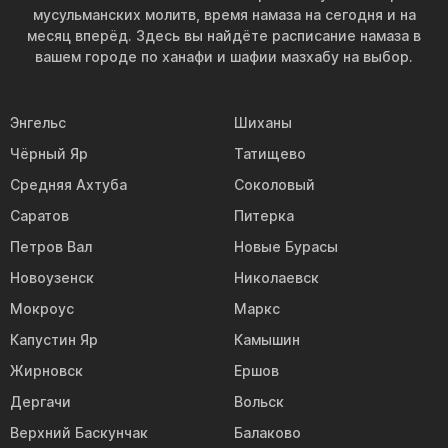
мусульманских молитв, время намаза на сегодня и на
месяц вперёд. Здесь вы найдёте расписание намаза в
вашем городе по ханафи и шафии мазхабу на выбор.
Энгельс
Шиханы
Чёрный Яр
Татищево
Средняя Ахтуба
Соколовый
Саратов
Питерка
Петров Вал
Новые Бурасы
Новоузенск
Николаевск
Мокроус
Маркс
Капустин Яр
Камышин
Жирновск
Ершов
Дергачи
Вольск
Верхний Баскунчак
Балаково