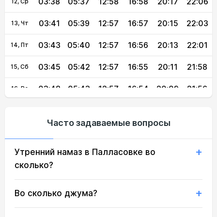
03:38
05:37
12:58
16:58
20:17
22:06
12, Ср
03:41
05:39
12:57
16:57
20:15
22:03
13, Чт
03:43
05:40
12:57
16:56
20:13
22:01
14, Пт
03:45
05:42
12:57
16:55
20:11
21:58
15, Сб
03:48
05:43
12:57
16:54
20:09
21:56
16, Вс
03:50
05:45
12:57
16:53
20:08
21:53
17, Пн
Часто задаваемые вопросы
03:52
05:46
12:56
16:52
20:06
21:50
18, Вт
Утренний намаз в Палласовке во
03:55
05:48
12:56
16:51
20:04
21:48
19, Ср
сколько?
03:57
05:49
12:56
16:50
20:02
21:45
20, Чт
Во сколько джума?
03:59
05:51
12:56
16:49
20:00
21:42
21, Пт