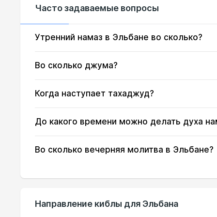
Часто задаваемые вопросы
16, Вс
03:48
17, Пн
03:51
Утренний намаз в Эльбане во сколько?
18, Вт
03:53
Во сколько джума?
19, Ср
03:55
Когда наступает тахаджуд?
20, Чт
03:58
До какого времени можно делать духа на
21, Пт
04:00
22, Сб
04:02
Во сколько вечерняя молитва в Эльбане?
23, Вс
04:04
24, Пн
04:07
Направление киблы для Эльбана
25, Вт
04:09