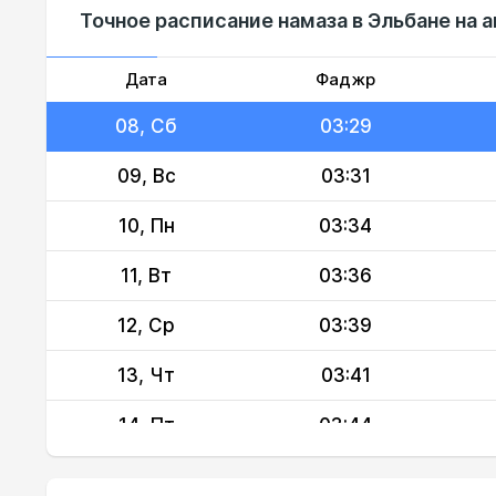
Точное расписание намаза в Эльбане на а
06, Чт
03:24
07, Пт
03:26
Дата
Фаджр
08, Сб
03:29
09, Вс
03:31
10, Пн
03:34
11, Вт
03:36
12, Ср
03:39
13, Чт
03:41
14, Пт
03:44
15, Сб
03:46