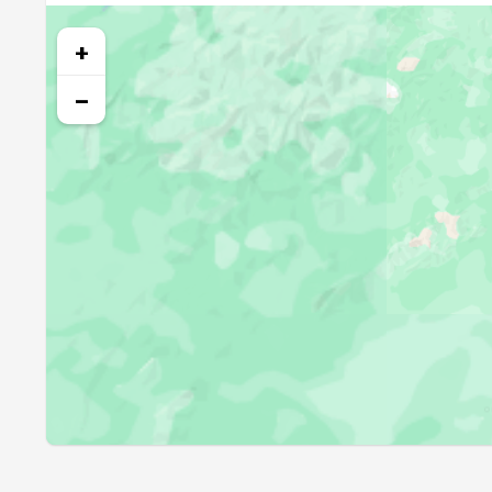
26, Ср
04:11
+
27, Чт
04:13
−
28, Пт
04:15
29, Сб
04:17
30, Вс
04:19
31, Пн
04:21