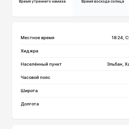
Время утреннего намаза
Время восхода солнца
Местное время
18:24
, 
Хиджра
Населённый пункт
Эльбан, Х
01, Сб
03:11
Часовой пояс
02, Вс
03:13
Широта
03, Пн
03:16
Долгота
04, Вт
03:19
05, Ср
03:21