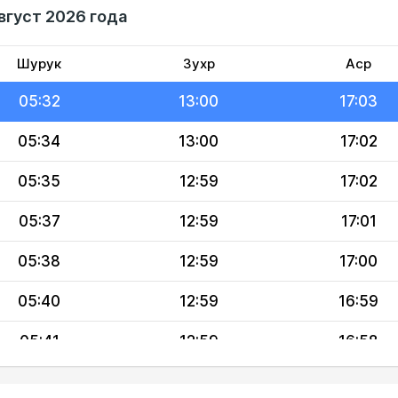
вгуст 2026 года
05:30
13:00
17:05
05:31
13:00
17:04
Шурук
Зухр
Аср
05:32
13:00
17:03
05:34
13:00
17:02
05:35
12:59
17:02
05:37
12:59
17:01
05:38
12:59
17:00
05:40
12:59
16:59
05:41
12:59
16:58
05:43
12:59
16:57