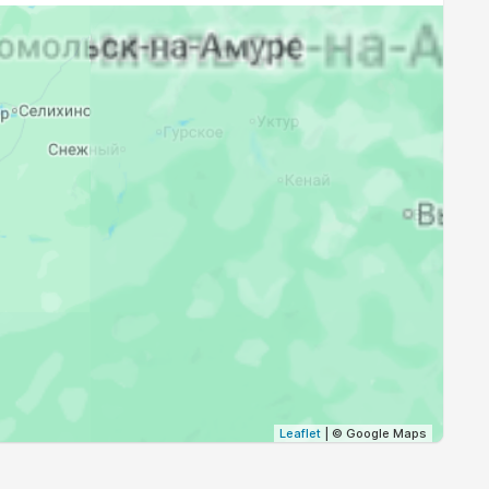
19:52
21:32
19:50
21:29
19:48
21:26
19:45
21:24
19:43
21:21
19:41
21:18
Leaflet
| © Google Maps