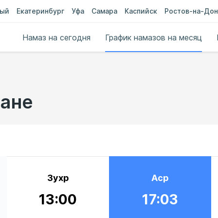
ный
Екатеринбург
Уфа
Самара
Каспийск
Ростов-на-Дон
Намаз на сегодня
График намазов на месяц
бане
Зухр
Аср
13:00
17:03