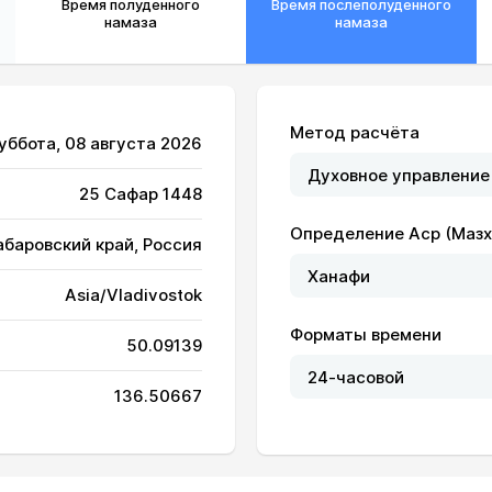
Время полуденного
Время послеполуденного
намаза
намаза
Метод расчёта
Суббота, 08 августа 2026
25 Сафар 1448
Определение Аср (Мазх
абаровский край, Россия
05:22
13:00
17:08
Asia/Vladivostok
05:24
13:00
17:08
Форматы времени
50.09139
05:25
13:00
17:07
136.50667
05:27
13:00
17:06
05:28
13:00
17:06