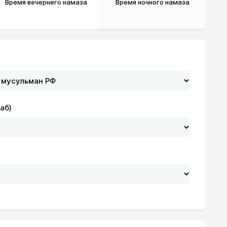
Время вечернего намаза
Время ночного намаза
аб)
20:38
22:37
20:36
22:35
20:34
22:32
20:33
22:30
20:31
22:27