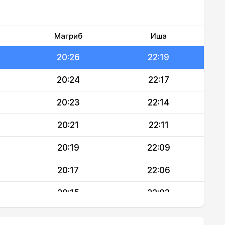
20:30
22:24
20:28
22:22
Магриб
Иша
20:26
22:19
20:24
22:17
20:23
22:14
20:21
22:11
20:19
22:09
20:17
22:06
20:15
22:03
20:13
22:01