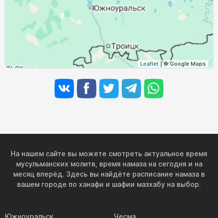
03:56
05:58
12:54
16:39
19:49
21:41
31, Пн
Leaflet
| © Google Maps
На нашем сайте вы можете смотреть актуальное время
мусульманских молитв, время намаза на сегодня и на
месяц вперёд. Здесь вы найдёте расписание намаза в
вашем городе по ханафи и шафии мазхабу на выбор.
Южноуральск
Чесма