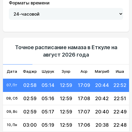
Форматы времени
02:53
05:03
13:00
17:14
20:56
22:58
01, Сб
02:54
05:05
13:00
17:13
20:54
22:57
02, Вс
02:55
05:07
13:00
17:13
20:52
22:56
03, Пн
02:56
05:08
13:00
17:12
20:50
22:55
04, Вт
Точное расписание намаза в Еткуле на
август 2026 года
02:56
05:10
13:00
17:11
20:48
22:54
05, Ср
Дата
Фаджр
02:57
05:12
Шурук
13:00
Зухр
17:10
Аср
Магриб
20:46
22:53
Иша
06, Чт
02:58
05:14
12:59
17:09
20:44
22:52
07, Пт
02:59
05:16
12:59
17:08
20:42
22:51
08, Сб
02:59
05:17
12:59
17:07
20:40
22:49
09, Вс
03:00
05:19
12:59
17:06
20:38
22:48
10, Пн