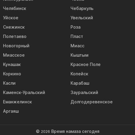
Челябинск
Чебаркуль
Уйское
Увельский
Снежинск
Роза
Полетаево
Пласт
Новогорный
Миасс
Миасское
Кыштым
Кунашак
Красное Поле
Коркино
Копейск
Касли
Карабаш
Каменск-Уральский
Зауральский
Еманжелинск
Долгодеревенское
Аргаяш
©
Время намаза сегодня
2026