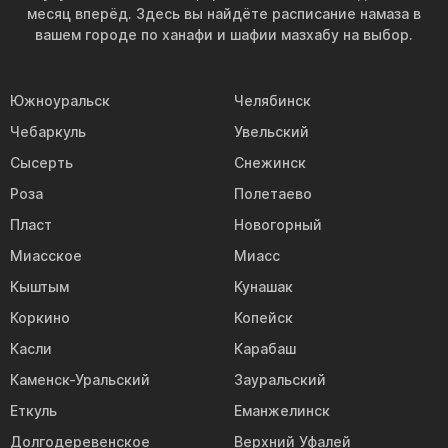
месяц вперёд. Здесь вы найдёте расписание намаза в
вашем городе по ханафи и шафии мазхабу на выбор.
Южноуральск
Челябинск
Чебаркуль
Увельский
Сысерть
Снежинск
Роза
Полетаево
Пласт
Новогорный
Миасское
Миасс
Кыштым
Кунашак
Коркино
Копейск
Касли
Карабаш
Каменск-Уральский
Зауральский
Еткуль
Еманжелинск
Долгодеревенское
Верхний Уфалей