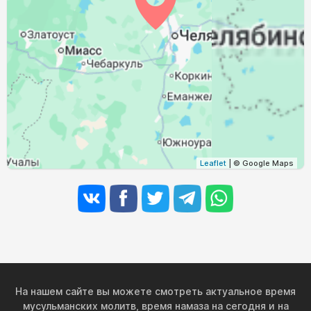
03:55
05:59
12:55
16:40
19:51
21:45
31, Пн
Leaflet
| © Google Maps
На нашем сайте вы можете смотреть актуальное время
мусульманских молитв, время намаза на сегодня и на