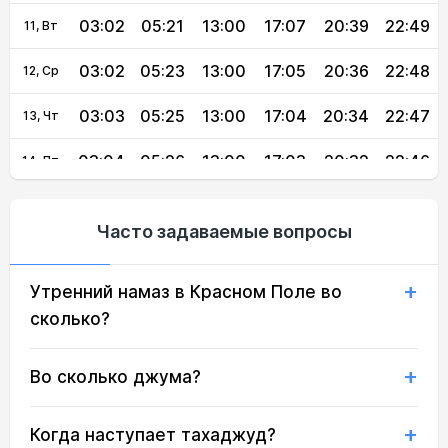
03:02
05:21
13:00
17:07
20:39
22:49
11, Вт
03:02
05:23
13:00
17:05
20:36
22:48
12, Ср
03:03
05:25
13:00
17:04
20:34
22:47
13, Чт
03:04
05:26
13:00
17:03
20:32
22:46
14, Пт
03:05
05:28
13:00
17:02
20:30
22:42
15, Сб
Часто задаваемые вопросы
03:06
05:30
12:59
17:01
20:27
22:38
16, Вс
Утренний намаз в Красном Поле во
03:10
05:32
12:59
17:00
20:25
22:34
17, Пн
сколько?
03:13
05:34
12:59
16:58
20:23
22:30
18, Вт
Во сколько джума?
03:17
05:36
12:59
16:57
20:20
22:27
19, Ср
03:20
05:38
12:58
16:56
20:18
22:23
20, Чт
Когда наступает тахаджуд?