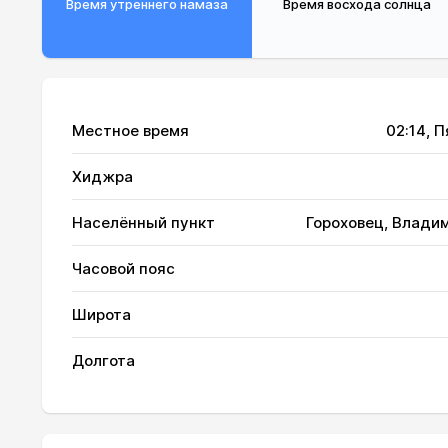
Время утреннего намаза
Время восхода солнца
Местное время
02:14
, 
Хиджра
Населённый пункт
Гороховец, Влади
Часовой пояс
01, Сб
02:06
Широта
02, Вс
02:06
Долгота
03, Пн
02:07
04, Вт
02:08