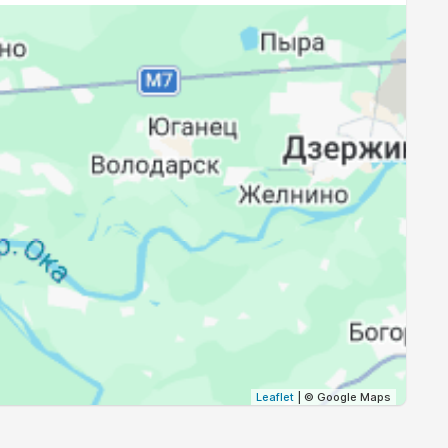
19:23
21:27
19:20
21:23
19:18
21:19
19:15
21:16
19:12
21:12
19:10
21:09
19:07
21:05
Leaflet
| © Google Maps