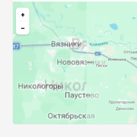
25, Вт
02:43
+
26, Ср
02:46
−
27, Чт
02:50
28, Пт
02:53
29, Сб
02:56
30, Вс
02:59
31, Пн
03:02