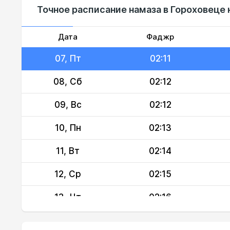
Точное расписание намаза в Гороховеце 
05, Ср
02:09
06, Чт
02:10
Дата
Фаджр
07, Пт
02:11
08, Сб
02:12
09, Вс
02:12
10, Пн
02:13
11, Вт
02:14
12, Ср
02:15
13, Чт
02:16
14, Пт
02:17