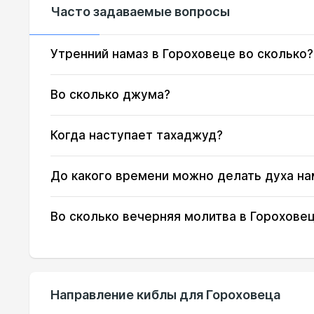
Часто задаваемые вопросы
15, Сб
02:17
16, Вс
02:18
Утренний намаз в Гороховеце во сколько?
17, Пн
02:19
Во сколько джума?
18, Вт
02:20
Когда наступает тахаджуд?
19, Ср
02:21
До какого времени можно делать духа на
20, Чт
02:25
21, Пт
02:29
Во сколько вечерняя молитва в Горохове
22, Сб
02:32
23, Вс
02:36
Направление киблы для Гороховеца
24, Пн
02:40