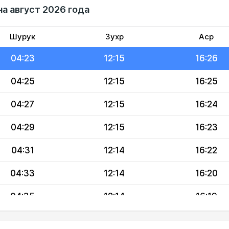
на август 2026 года
04:20
12:15
16:28
04:22
12:15
16:27
Шурук
Зухр
Аср
04:23
12:15
16:26
04:25
12:15
16:25
04:27
12:15
16:24
04:29
12:15
16:23
04:31
12:14
16:22
04:33
12:14
16:20
04:35
12:14
16:19
04:37
12:14
16:18