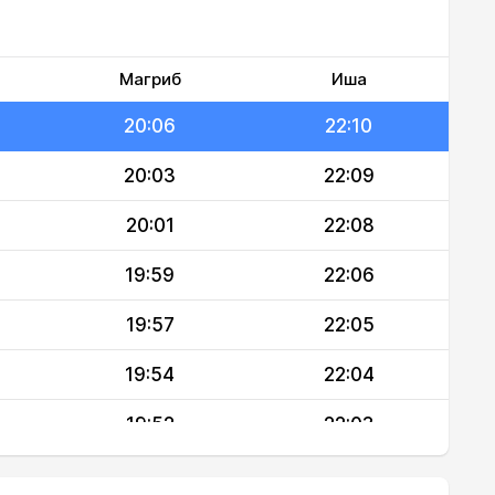
20:10
22:12
20:08
22:11
Магриб
Иша
20:06
22:10
20:03
22:09
20:01
22:08
19:59
22:06
19:57
22:05
19:54
22:04
19:52
22:03
19:50
22:02