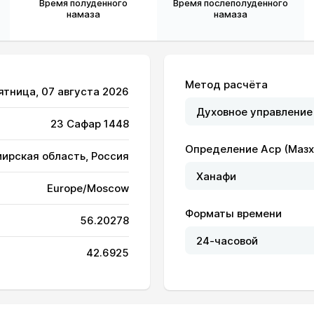
Время полуденного
Время послеполуденного
намаза
намаза
Метод расчёта
Пятница, 07 августа 2026
23 Сафар 1448
Определение Аср (Мазх
мирская область, Россия
Europe/Moscow
04:12
12:16
16:32
Форматы времени
56.20278
04:14
12:16
16:31
42.6925
04:16
12:15
16:30
04:18
12:15
16:29