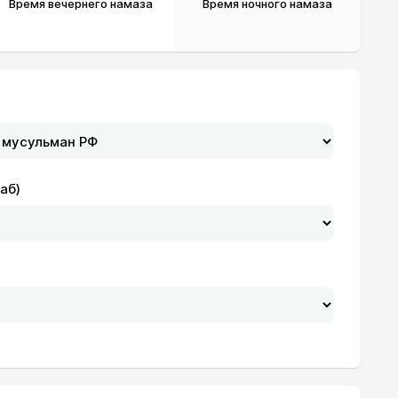
Время вечернего намаза
Время ночного намаза
аб)
20:18
22:17
20:16
22:16
20:14
22:15
20:12
22:13