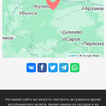
03:01
05:07
12:09
15:56
19:09
21:05
29, Сб
03:04
05:09
12:09
15:54
19:07
21:02
30, Вс
03:07
05:11
12:08
15:53
19:04
20:59
31, Пн
Leaflet
| © Google Maps
На нашем сайте вы можете смотреть актуальное время
мусульманских молитв, время намаза на сегодня и на