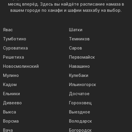
месяц вперёд. Здесь вы найдёте расписание намаза в
вашем городе по ханафи и шафии мазхабу на выбор.
Явас
Шатки
Тумботино
Темников
Суроватиха
Саров
Решетиха
Первомайск
Новосмолинский
Навашино
Мулино
Кулебаки
Кадом
Ильиногорск
Ельники
Досчатое
Дивеево
Гороховец
Выкса
Выездное
Ворсма
Володарск
Вача
Богородск