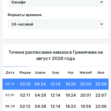
Форматы времени
02:06
04:15
12:14
16:29
20:13
22:13
01, Сб
02:07
04:16
12:14
16:28
20:11
22:12
02, Вс
02:08
04:18
12:14
16:27
20:09
22:11
03, Пн
Точное расписание намаза в Гремячеве на
август 2026 года
02:09
04:20
12:14
16:27
20:07
22:10
04, Вт
Дата
Фаджр
02:09
04:22
Шурук
12:14
Зухр
16:26
Аср
Магриб
20:05
22:09
Иша
05, Ср
02:10
04:24
12:14
16:25
20:03
22:08
06, Чт
02:11
04:26
12:14
16:24
20:01
22:07
07, Пт
02:12
04:28
12:14
16:23
19:59
22:06
08, Сб