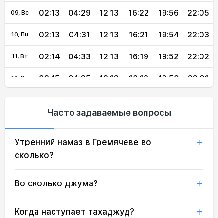
02:13
04:29
12:13
16:22
19:56
22:05
09, Вс
02:13
04:31
12:13
16:21
19:54
22:03
10, Пн
02:14
04:33
12:13
16:19
19:52
22:02
11, Вт
02:15
04:35
12:13
16:18
19:50
22:01
12, Ср
02:16
04:37
12:13
16:17
19:48
22:00
13, Чт
Часто задаваемые вопросы
02:17
04:39
12:13
16:16
19:45
21:59
14, Пт
Утренний намаз в Гремячеве во
02:17
04:41
12:12
16:15
19:43
21:56
15, Сб
сколько?
02:18
04:43
12:12
16:14
19:41
21:52
16, Вс
Во сколько джума?
02:21
04:45
12:12
16:12
19:38
21:48
17, Пн
02:25
04:46
12:12
16:11
19:36
21:45
18, Вт
Когда наступает тахаджуд?