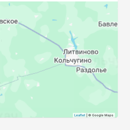
19:36
21:40
19:34
21:36
19:31
21:32
19:29
21:29
19:26
21:25
19:23
21:22
Leaflet
| © Google Maps