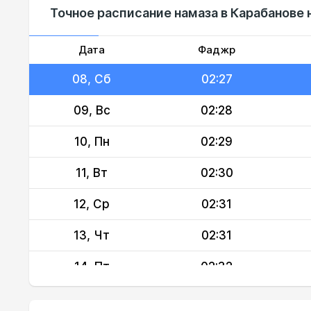
Точное расписание намаза в Карабанове 
06, Чт
02:26
07, Пт
02:26
Дата
Фаджр
08, Сб
02:27
09, Вс
02:28
10, Пн
02:29
11, Вт
02:30
12, Ср
02:31
13, Чт
02:31
14, Пт
02:32
15, Сб
02:33