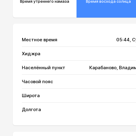
Время утреннего намаза
Время восхода солнца
Местное время
05:44
, 
Хиджра
Населённый пункт
Карабаново, Владим
01, Сб
02:21
Часовой пояс
02, Вс
02:22
Широта
03, Пн
02:23
Долгота
04, Вт
02:24
05, Ср
02:25