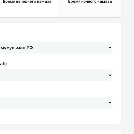
Время вечернего намаза
Время ночного намаза
аб)
20:35
22:33
20:33
22:32
20:31
22:31
20:28
22:30
20:26
22:29