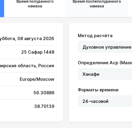
Время полуденного
Время послеполуденного
намаза
намаза
Метод расчёта
Суббота, 08 августа 2026
25 Сафар 1448
Определение Аср (Мазх
ирская область, Россия
04:27
12:32
16:48
Europe/Moscow
04:29
12:31
16:47
Форматы времени
56.30889
04:31
12:31
16:46
38.70139
04:33
12:31
16:45
04:35
12:31
16:44