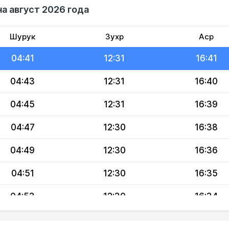
на август 2026 года
04:37
12:31
16:43
04:39
12:31
16:42
Шурук
Зухр
Аср
04:41
12:31
16:41
04:43
12:31
16:40
04:45
12:31
16:39
04:47
12:30
16:38
04:49
12:30
16:36
04:51
12:30
16:35
04:53
12:30
16:34
04:55
12:30
16:33