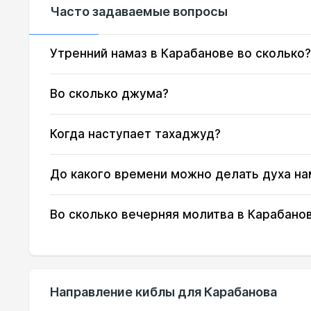
Часто задаваемые вопросы
16, Вс
02:34
17, Пн
02:35
Утренний намаз в Карабанове во сколько?
18, Вт
02:36
Во сколько джума?
19, Ср
02:36
Когда наступает тахаджуд?
20, Чт
02:40
До какого времени можно делать духа на
21, Пт
02:44
22, Сб
02:47
Во сколько вечерняя молитва в Карабано
23, Вс
02:51
24, Пн
02:55
Направление киблы для Карабанова
25, Вт
02:58