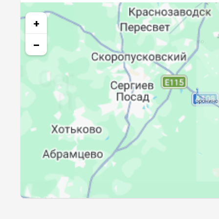
26, Ср
03:01
+
27, Чт
03:05
−
28, Пт
03:08
29, Сб
03:11
30, Вс
03:14
31, Пн
03:18