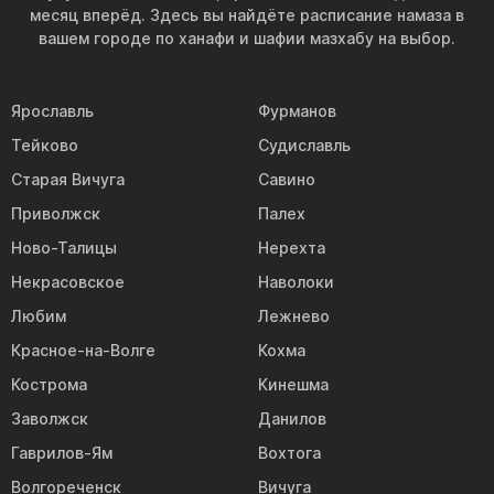
месяц вперёд. Здесь вы найдёте расписание намаза в
вашем городе по ханафи и шафии мазхабу на выбор.
Ярославль
Фурманов
Тейково
Судиславль
Старая Вичуга
Савино
Приволжск
Палех
Ново-Талицы
Нерехта
Некрасовское
Наволоки
Любим
Лежнево
Красное-на-Волге
Кохма
Кострома
Кинешма
Заволжск
Данилов
Гаврилов-Ям
Вохтога
Волгореченск
Вичуга