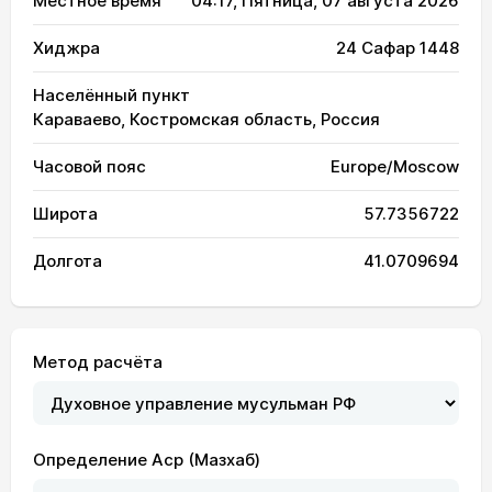
Местное время
04:17
, Пятница, 07 августа 2026
Хиджра
24 Сафар 1448
Населённый пункт
Караваево, Костромская область, Россия
Часовой пояс
Europe/Moscow
Широта
57.7356722
Долгота
41.0709694
Метод расчёта
Определение Аср (Мазхаб)