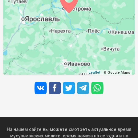
02:53
05:12
12:16
16:02
19:20
21:26
30, Вс
02:57
05:14
12:16
16:00
19:17
21:22
31, Пн
Leaflet
| © Google Maps
На нашем сайте вы можете смотреть актуальное время
мусульманских молитв, время намаза на сегодня и на