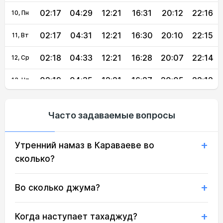
02:17
04:29
12:21
16:31
20:12
22:16
10, Пн
02:17
04:31
12:21
16:30
20:10
22:15
11, Вт
02:18
04:33
12:21
16:28
20:07
22:14
12, Ср
02:19
04:35
12:21
16:27
20:05
22:12
13, Чт
02:20
04:38
12:20
16:26
20:02
22:11
14, Пт
Часто задаваемые вопросы
02:21
04:40
12:20
16:24
20:00
22:10
15, Сб
Утренний намаз в Караваеве во
02:22
04:42
12:20
16:23
19:57
22:08
16, Вс
сколько?
02:23
04:44
12:20
16:22
19:55
22:07
17, Пн
Во сколько джума?
02:24
04:46
12:20
16:20
19:52
22:05
18, Вт
02:25
04:48
12:19
16:19
19:49
22:04
19, Ср
Когда наступает тахаджуд?